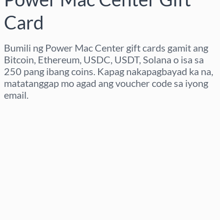
Card
Bumili ng Power Mac Center gift cards gamit ang
Bitcoin, Ethereum, USDC, USDT, Solana o isa sa
250 pang ibang coins. Kapag nakapagbayad ka na,
matatanggap mo agad ang voucher code sa iyong
email.
Pumili ng rehiyon
Pumili ng Halaga
Tinatayang Presyo