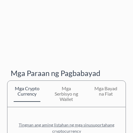
Mga Paraan ng Pagbabayad
Mga Crypto
Mga
Mga Bayad
Currency
Serbisyo ng
na Fiat
Wallet
Tingnan ang aming listahan ng mga sinusuportahang
cryptocurrency