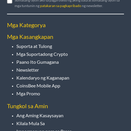
Sumasang-ayon ako sa pagproseso ng aking data at sumasang-ayon sa
mga tuntunin ng
patakaran sa pagkapribado
ng newsletter.
Mga Kategorya
Mga Kasangkapan
Suporta at Tulong
Mga Suportadong Crypto
Paano Ito Gumagana
Newsletter
Kalendaryo ng Kaganapan
CoinsBee Mobile App
Mga Promo
Tungkol sa Amin
Ang Aming Kasaysayan
Kilala Mula Sa