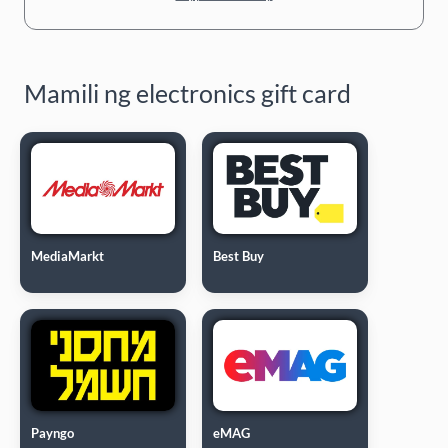
Mamili ng electronics gift card
MediaMarkt
Best Buy
Payngo
eMAG