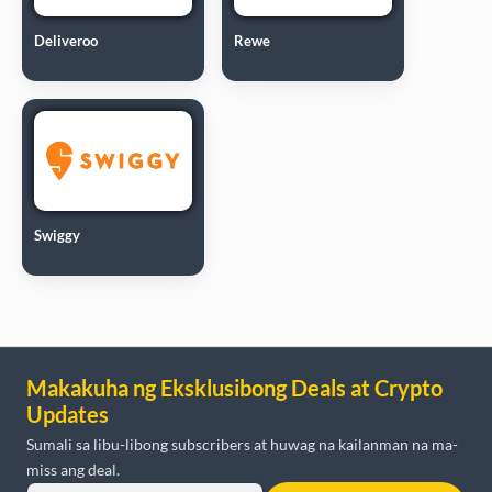
Deliveroo
Rewe
Swiggy
Makakuha ng Eksklusibong Deals at Crypto
Updates
Sumali sa libu-libong subscribers at huwag na kailanman na ma-
miss ang deal.