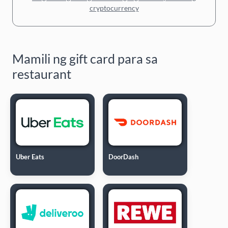
cryptocurrency
Mamili ng gift card para sa
restaurant
Uber Eats
DoorDash