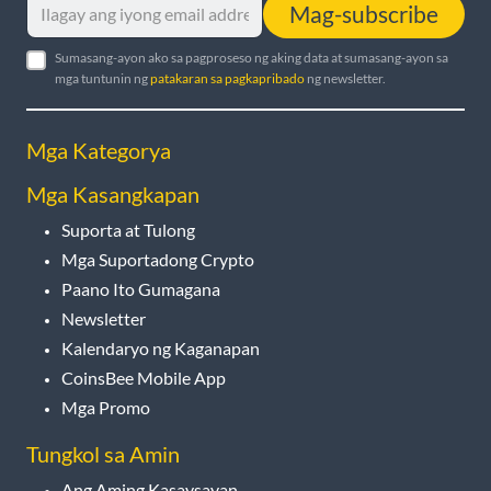
Mag-subscribe
Sumasang-ayon ako sa pagproseso ng aking data at sumasang-ayon sa
mga tuntunin ng
patakaran sa pagkapribado
ng newsletter.
Mga Kategorya
Mga Kasangkapan
Suporta at Tulong
Mga Suportadong Crypto
Paano Ito Gumagana
Newsletter
Kalendaryo ng Kaganapan
CoinsBee Mobile App
Mga Promo
Tungkol sa Amin
Ang Aming Kasaysayan