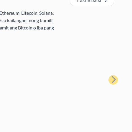
IPAKITA LAHAT
Ethereum, Litecoin, Solana,
s o kailangan mong bumili
amit ang Bitcoin o iba pang
Susunod