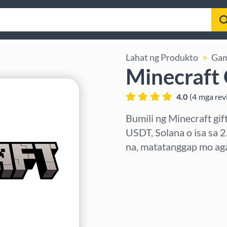
Lahat ng Produkto
Ga
Minecraft 
4.0
(
4
mga rev
Bumili ng Minecraft gif
USDT, Solana o isa sa 
na, matatanggap mo aga
Pumili ng rehiyon
Pumili ng Halaga