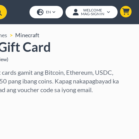
WELCOME
EN
MAG-SIGN IN
mes
Minecraft
Gift Card
iew
)
t cards gamit ang Bitcoin, Ethereum, USDC,
250 pang ibang coins. Kapag nakapagbayad ka
d ang voucher code sa iyong email.