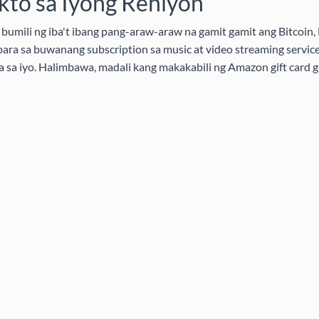
to sa Iyong Rehiyon
bumili ng iba't ibang pang-araw-araw na gamit gamit ang Bitcoin, 
ra sa buwanang subscription sa music at video streaming service
ra sa iyo. Halimbawa, madali kang makakabili ng Amazon gift card g