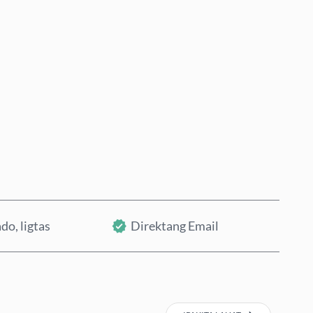
Bumili Ngayon
Idagdag sa Cart
do, ligtas
Direktang Email