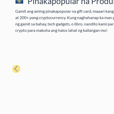
Pinakapopular na Produk
Gamit ang aming pinakapopular na gift card, maaari kang 
at 200+ pang cryptocurrency. Kung naghahanap ka man pa
ng gamit sa bahay, tech gadgets, o libro, nandito kami pa
crypto para makuha ang halos lahat ng kailangan mo!
Nakaraan