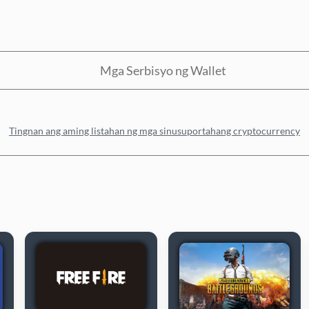
Mga Serbisyo ng Wallet
Tingnan ang aming listahan ng mga sinusuportahang cryptocurrency