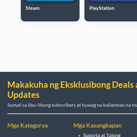
Steam
PlayStation
Makakuha ng Eksklusibong Deals 
Updates
Sumali sa libu-libong subscribers at huwag na kailanman na ma
Mga Kategorya
Mga Kasangkapan
Suporta at Tulong