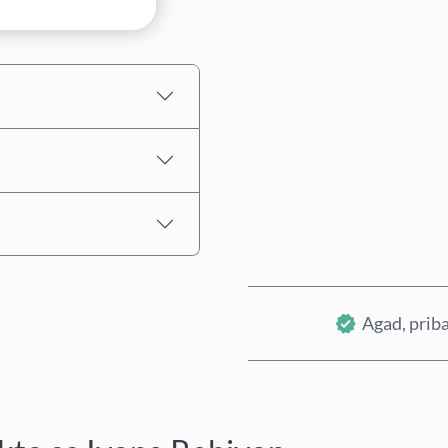
Tinatayang Presyo
Agad, priba