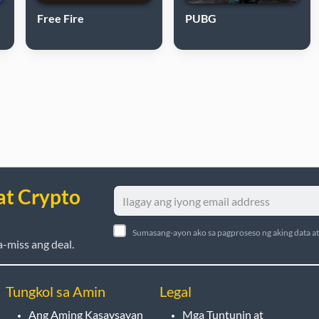
Free Fire
PUBG
at Crypto
Sumasang-ayon ako sa pagproseso ng aking data a
-miss ang deal.
Tungkol sa Amin
Legal
Ang Aming Kasaysayan
Mga Tuntunin at