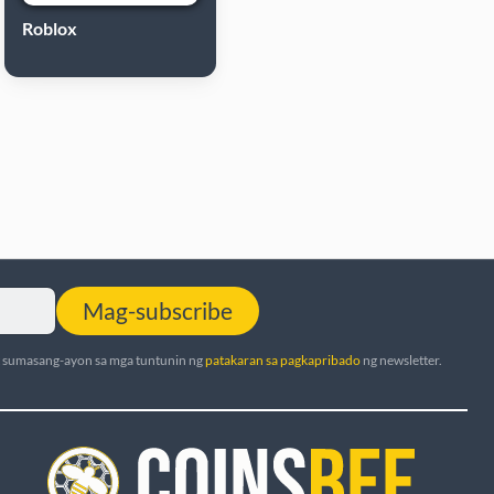
Roblox
Mag-subscribe
t sumasang-ayon sa mga tuntunin ng
patakaran sa pagkapribado
ng newsletter.