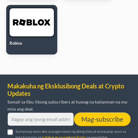
Roblox
Makakuha ng Eksklusibong Deals at Crypto
Updates
Sumali sa libu-libong subscribers at huwag na kailanman na ma-
miss ang deal.
Mag-subscribe
Sumasang-ayon ako sa pagproseso ng aking data at sumasang-ayon sa
mga tuntunin ng
patakaran sa pagkapribado
ng newsletter.