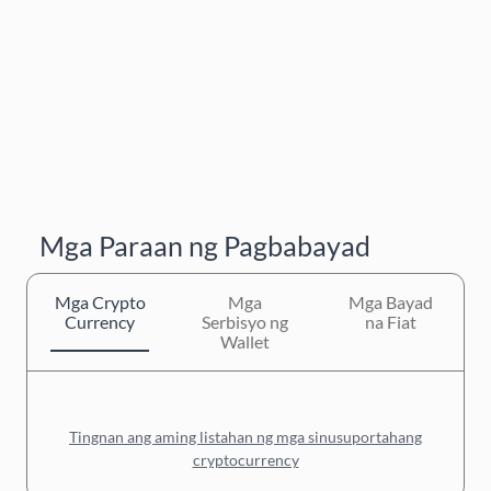
Mga Paraan ng Pagbabayad
Mga Crypto
Mga
Mga Bayad
Currency
Serbisyo ng
na Fiat
Wallet
Tingnan ang aming listahan ng mga sinusuportahang
cryptocurrency