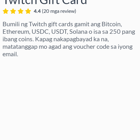
4.4
(
20
mga review
)
Bumili ng Twitch gift cards gamit ang Bitcoin,
Ethereum, USDC, USDT, Solana o isa sa 250 pang
ibang coins. Kapag nakapagbayad ka na,
matatanggap mo agad ang voucher code sa iyong
email.
Pumili ng rehiyon
Pumili ng Halaga
Tinatayang Presyo