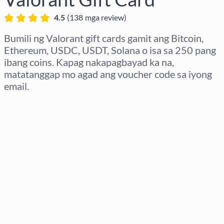
4.5
(
138
mga review
)
Bumili ng Valorant gift cards gamit ang Bitcoin,
Ethereum, USDC, USDT, Solana o isa sa 250 pang
ibang coins. Kapag nakapagbayad ka na,
matatanggap mo agad ang voucher code sa iyong
email.
Pumili ng rehiyon
Pumili ng Halaga
Tinatayang Presyo