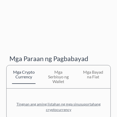
Mga Paraan ng Pagbabayad
Mga Crypto
Mga
Mga Bayad
Currency
Serbisyo ng
na Fiat
Wallet
Tingnan ang aming listahan ng mga sinusuportahang
cryptocurrency