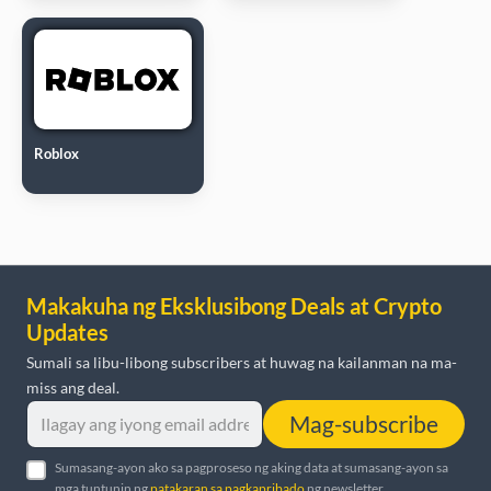
Roblox
Makakuha ng Eksklusibong Deals at Crypto
Updates
Sumali sa libu-libong subscribers at huwag na kailanman na ma-
miss ang deal.
Mag-subscribe
Sumasang-ayon ako sa pagproseso ng aking data at sumasang-ayon sa
mga tuntunin ng
patakaran sa pagkapribado
ng newsletter.