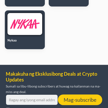
Nykaa
Makakuha ng Eksklusibong Deals at Crypto
Updates
Sumali sa libu-libong subscribers at huwag na kailanman na ma-
miss ang deal.
Mag-subscribe