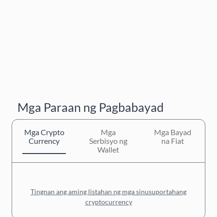
Mga Paraan ng Pagbabayad
Mga Crypto
Mga
Mga Bayad
Currency
Serbisyo ng
na Fiat
Wallet
Tingnan ang aming listahan ng mga sinusuportahang
cryptocurrency