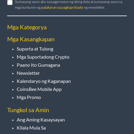
Sumasang-ayon ako sa pagproseso ng aking data at sumasang-ayon sa
mga tuntunin ng
patakaran sa pagkapribado
ng newsletter.
Mga Kategorya
Mga Kasangkapan
Suporta at Tulong
Mga Suportadong Crypto
Paano Ito Gumagana
Newsletter
Kalendaryo ng Kaganapan
CoinsBee Mobile App
Mga Promo
Tungkol sa Amin
Ang Aming Kasaysayan
Kilala Mula Sa