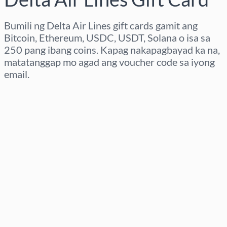
Bumili ng Delta Air Lines gift cards gamit ang
Bitcoin, Ethereum, USDC, USDT, Solana o isa sa
250 pang ibang coins. Kapag nakapagbayad ka na,
matatanggap mo agad ang voucher code sa iyong
email.
Pumili ng rehiyon
Pumili ng Halaga
Tinatayang Presyo