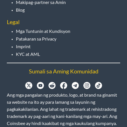
Makipag-partner sa Amin
Blog
Legal
Mga Tuntunin at Kundisyon
Patakaran sa Privacy
Imprint
KYC at AML
Sumali sa Aming Komunidad
Ang mga pangalan ng produkto, logo, at brand na ginamit
sa website na ito ay para lamang sa layunin ng
pagkakakilanlan. Ang lahat ng trademark at rehistradong
trademark ay pag-aari ng kani-kanilang mga may-ari. Ang
Coinsbee ay hindi kaakibat ng mga kaukulang kumpanya.