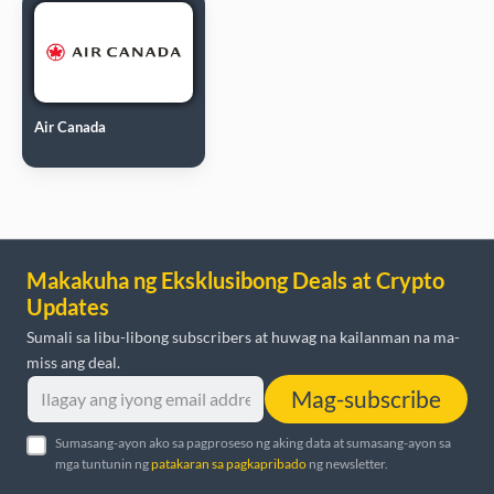
Air Canada
Makakuha ng Eksklusibong Deals at Crypto
Updates
Sumali sa libu-libong subscribers at huwag na kailanman na ma-
miss ang deal.
Mag-subscribe
Sumasang-ayon ako sa pagproseso ng aking data at sumasang-ayon sa
mga tuntunin ng
patakaran sa pagkapribado
ng newsletter.