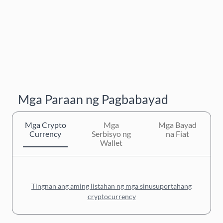
Mga Paraan ng Pagbabayad
Mga Crypto
Mga
Mga Bayad
Currency
Serbisyo ng
na Fiat
Wallet
Tingnan ang aming listahan ng mga sinusuportahang
cryptocurrency