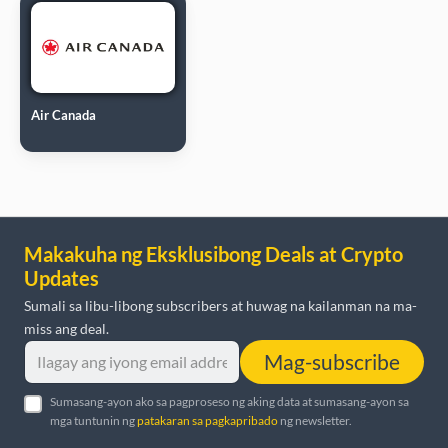
Air Canada
Makakuha ng Eksklusibong Deals at Crypto
Updates
Sumali sa libu-libong subscribers at huwag na kailanman na ma-
miss ang deal.
Mag-subscribe
Sumasang-ayon ako sa pagproseso ng aking data at sumasang-ayon sa
mga tuntunin ng
patakaran sa pagkapribado
ng newsletter.