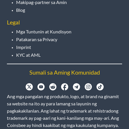
Makipag-partner sa Amin
Blog
Legal
Mga Tuntunin at Kundisyon
Patakaran sa Privacy
Imprint
KYC at AML
Sumali sa Aming Komunidad
Ang mga pangalan ng produkto, logo, at brand na ginamit
sa website na ito ay para lamang sa layunin ng
pagkakakilanlan. Ang lahat ng trademark at rehistradong
trademark ay pag-aari ng kani-kanilang mga may-ari. Ang
Coinsbee ay hindi kaakibat ng mga kaukulang kumpanya.