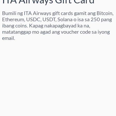
Bumili ng ITA Airways gift cards gamit ang Bitcoin,
Ethereum, USDC, USDT, Solana o isa sa 250 pang
ibang coins. Kapag nakapagbayad ka na,
matatanggap mo agad ang voucher code sa iyong
email.
Pumili ng rehiyon
Pumili ng Halaga
Tinatayang Presyo