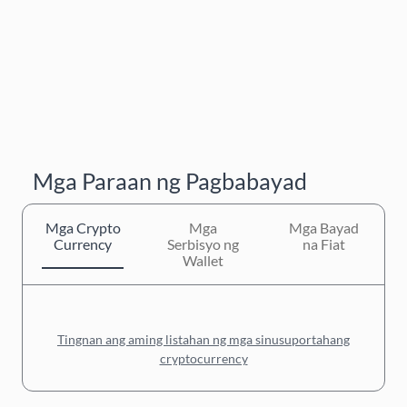
Mga Paraan ng Pagbabayad
Mga Crypto
Mga
Mga Bayad
Currency
Serbisyo ng
na Fiat
Wallet
Tingnan ang aming listahan ng mga sinusuportahang
cryptocurrency