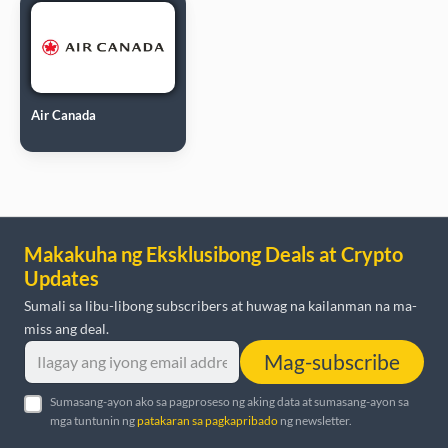
Air Canada
Makakuha ng Eksklusibong Deals at Crypto
Updates
Sumali sa libu-libong subscribers at huwag na kailanman na ma-
miss ang deal.
Mag-subscribe
Sumasang-ayon ako sa pagproseso ng aking data at sumasang-ayon sa
mga tuntunin ng
patakaran sa pagkapribado
ng newsletter.