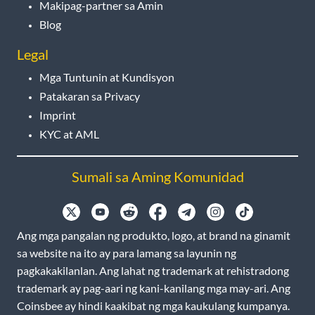
Makipag-partner sa Amin
Blog
Legal
Mga Tuntunin at Kundisyon
Patakaran sa Privacy
Imprint
KYC at AML
Sumali sa Aming Komunidad
Ang mga pangalan ng produkto, logo, at brand na ginamit
sa website na ito ay para lamang sa layunin ng
pagkakakilanlan. Ang lahat ng trademark at rehistradong
trademark ay pag-aari ng kani-kanilang mga may-ari. Ang
Coinsbee ay hindi kaakibat ng mga kaukulang kumpanya.