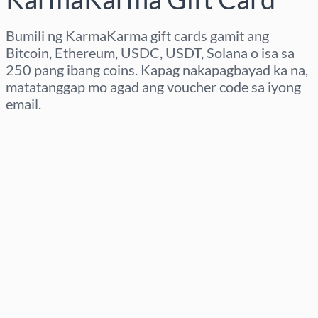
Bumili ng KarmaKarma gift cards gamit ang
Bitcoin, Ethereum, USDC, USDT, Solana o isa sa
250 pang ibang coins. Kapag nakapagbayad ka na,
matatanggap mo agad ang voucher code sa iyong
email.
Pumili ng rehiyon
Pumili ng Halaga
Tinatayang Presyo