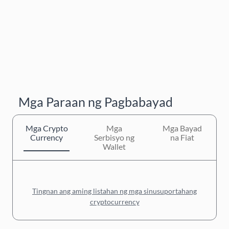
Mga Paraan ng Pagbabayad
Mga Crypto
Mga
Mga Bayad
Currency
Serbisyo ng
na Fiat
Wallet
Tingnan ang aming listahan ng mga sinusuportahang
cryptocurrency