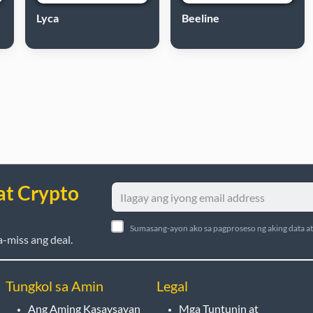
Lyca
Beeline
at Crypto
Sumasang-ayon ako sa pagproseso ng aking data a
-miss ang deal.
Tungkol sa Amin
Legal
Ang Aming Kasaysayan
Mga Tuntunin at