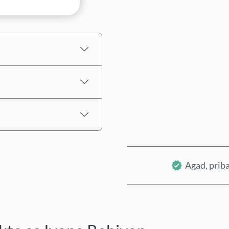
Tinatayang Presyo
Agad, priba