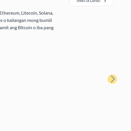
IPAKITA LAHAT
Ethereum, Litecoin, Solana,
s o kailangan mong bumili
amit ang Bitcoin o iba pang
Susunod