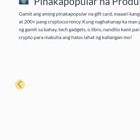
Pinakapopular na Produk
Gamit ang aming pinakapopular na gift card, maaari kang 
at 200+ pang cryptocurrency. Kung naghahanap ka man pa
ng gamit sa bahay, tech gadgets, o libro, nandito kami pa
crypto para makuha ang halos lahat ng kailangan mo!
Nakaraan