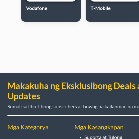
Vodafone
T-Mobile
Makakuha ng Eksklusibong Deals 
Updates
Sumali sa libu-libong subscribers at huwag na kailanman na ma
Mga Kategorya
Mga Kasangkapan
Suporta at Tulong