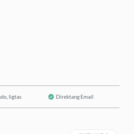
Bumili Ngayon
Idagdag sa Cart
do, ligtas
Direktang Email