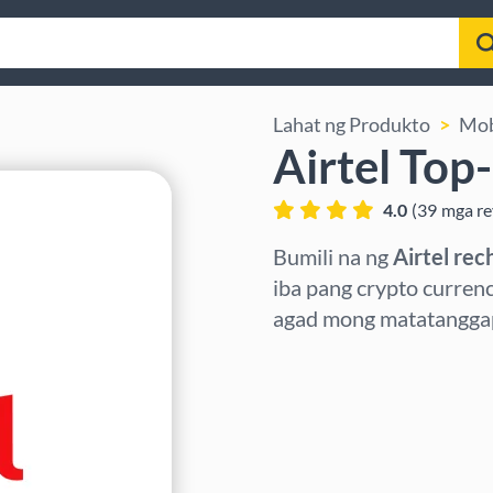
Lahat ng Produkto
Mob
Airtel Top
4.0
(
39
mga re
Bumili na ng
Airtel rec
iba pang crypto curren
agad mong matatanggap 
Pumili ng rehiyon
Pumili ng Halaga