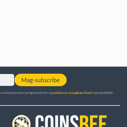
Mag-subscribe
t sumasang-ayon sa mga tuntunin ng
patakaran sa pagkapribado
ng newsletter.