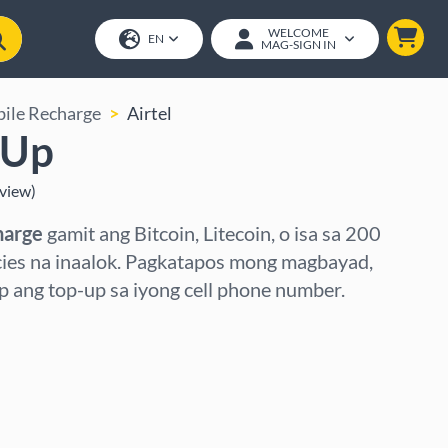
WELCOME
EN
MAG-SIGN IN
ile Recharge
Airtel
-Up
view
)
harge
gamit ang Bitcoin, Litecoin, o isa sa 200
cies na inaalok. Pagkatapos mong magbayad,
ang top-up sa iyong cell phone number.