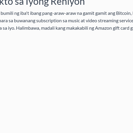
to sa Iyong Rehiyon
bumili ng iba't ibang pang-araw-araw na gamit gamit ang Bitcoin, 
ra sa buwanang subscription sa music at video streaming service
ra sa iyo. Halimbawa, madali kang makakabili ng Amazon gift card g