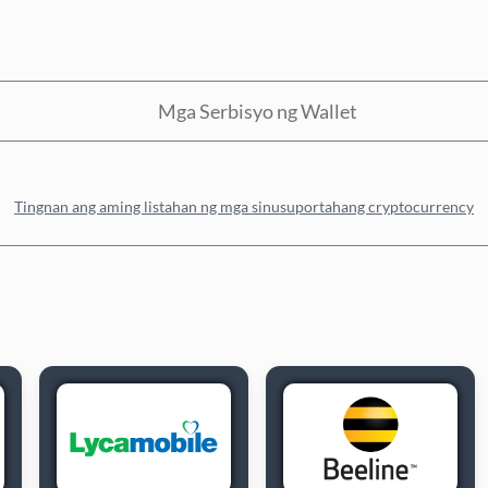
Mga Serbisyo ng Wallet
Tingnan ang aming listahan ng mga sinusuportahang cryptocurrency