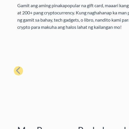
Gamit ang aming pinakapopular na gift card, maaari kang 
at 200+ pang cryptocurrency. Kung naghahanap ka man pa
ng gamit sa bahay, tech gadgets, o libro, nandito kami pa
crypto para makuha ang halos lahat ng kailangan mo!
Nakaraan