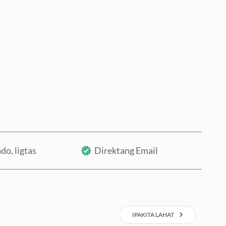
Bumili Ngayon
Idagdag sa Cart
do, ligtas
Direktang Email
IPAKITA LAHAT