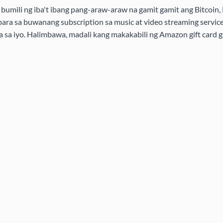
bumili ng iba't ibang pang-araw-araw na gamit gamit ang Bitcoin, 
ra sa buwanang subscription sa music at video streaming service
ra sa iyo. Halimbawa, madali kang makakabili ng Amazon gift card g