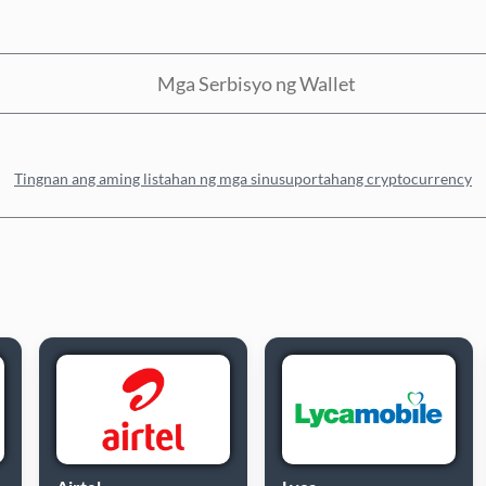
Mga Serbisyo ng Wallet
Tingnan ang aming listahan ng mga sinusuportahang cryptocurrency