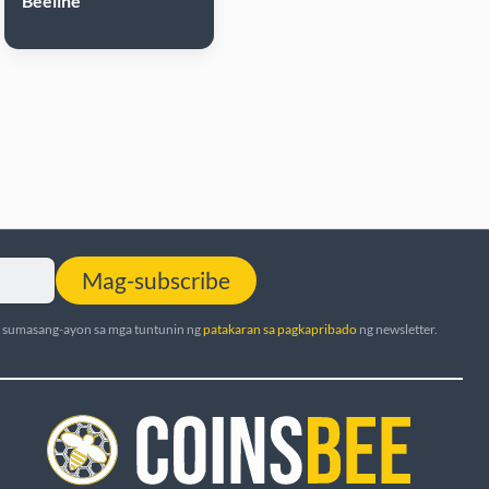
Beeline
Mag-subscribe
t sumasang-ayon sa mga tuntunin ng
patakaran sa pagkapribado
ng newsletter.