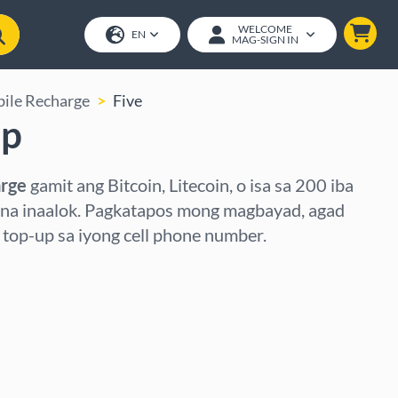
WELCOME
EN
MAG-SIGN IN
ile Recharge
Five
Up
arge
gamit ang Bitcoin, Litecoin, o isa sa 200 iba
 na inaalok. Pagkatapos mong magbayad, agad
op-up sa iyong cell phone number.