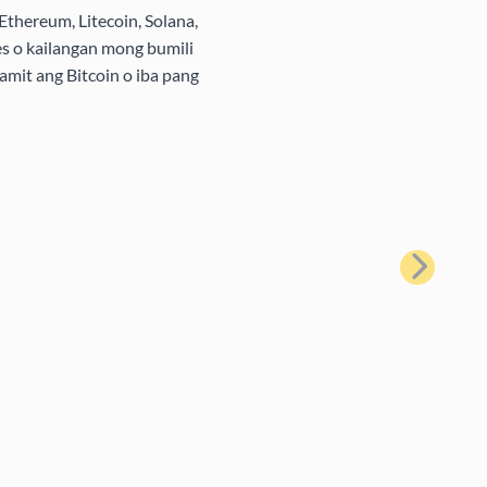
Ethereum, Litecoin, Solana,
s o kailangan mong bumili
amit ang Bitcoin o iba pang
Susunod