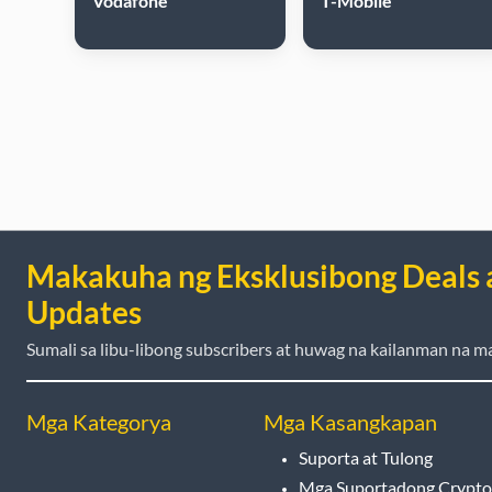
Vodafone
T-Mobile
Makakuha ng Eksklusibong Deals 
Updates
Sumali sa libu-libong subscribers at huwag na kailanman na ma
Mga Kategorya
Mga Kasangkapan
Suporta at Tulong
Mga Suportadong Crypto