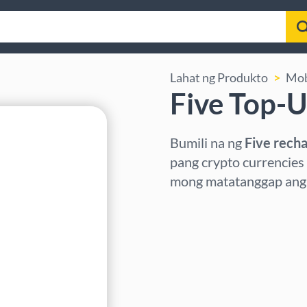
Lahat ng Produkto
Mob
Five Top-
Bumili na ng
Five rech
pang crypto currencies
mong matatanggap ang t
Pumili ng rehiyon
Pumili ng Halaga