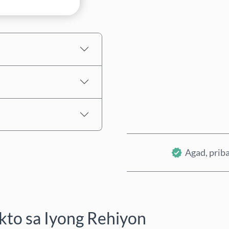
Tinatayang Presyo
Agad, priba
to sa Iyong Rehiyon