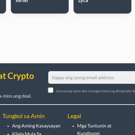
Airtel
Lyca
at Crypto
Sumasang-ayon ako sa pagproseso ng aking data a
-miss ang deal.
Tungkol sa Amin
Legal
Ang Aming Kasaysayan
Mga Tuntunin at
Kundisyon
Kilala Mula Sa