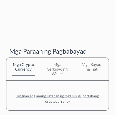
Mga Paraan ng Pagbabayad
Mga Crypto
Mga
Mga Bayad
Currency
Serbisyo ng
na Fiat
Wallet
Tingnan ang aming listahan ng mga sinusuportahang
cryptocurrency