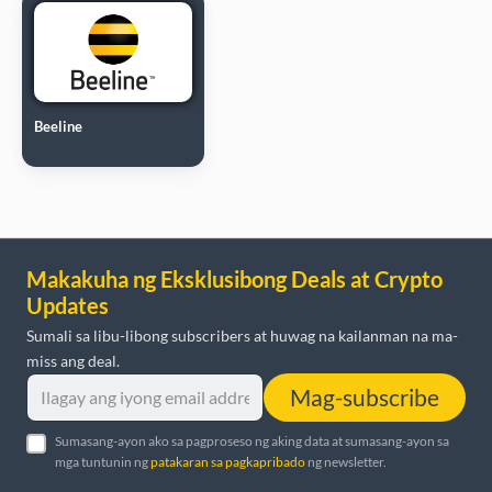
Beeline
Makakuha ng Eksklusibong Deals at Crypto
Updates
Sumali sa libu-libong subscribers at huwag na kailanman na ma-
miss ang deal.
Mag-subscribe
Sumasang-ayon ako sa pagproseso ng aking data at sumasang-ayon sa
mga tuntunin ng
patakaran sa pagkapribado
ng newsletter.