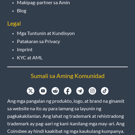
Makipag-partner sa Amin
Blog
Legal
Mga Tuntunin at Kundisyon
Patakaran sa Privacy
Imprint
KYC at AML
Sumali sa Aming Komunidad
Ang mga pangalan ng produkto, logo, at brand na ginamit
sa website na ito ay para lamang sa layunin ng
pagkakakilanlan. Ang lahat ng trademark at rehistradong
trademark ay pag-aari ng kani-kanilang mga may-ari. Ang
Coinsbee ay hindi kaakibat ng mga kaukulang kumpanya.