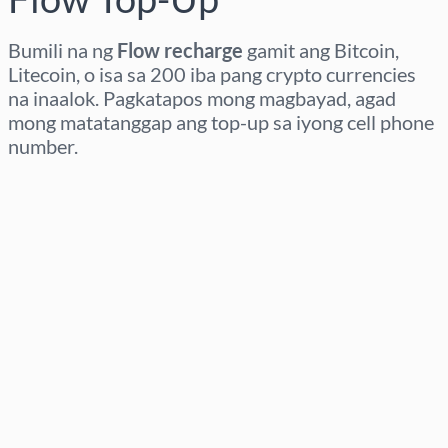
Bumili na ng
Flow recharge
gamit ang Bitcoin,
Litecoin, o isa sa 200 iba pang crypto currencies
na inaalok. Pagkatapos mong magbayad, agad
mong matatanggap ang top-up sa iyong cell phone
number.
Pumili ng rehiyon
Pumili ng Halaga
Tinatayang Presyo