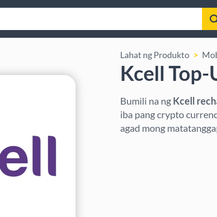
Lahat ng Produkto
Mob
Kcell Top-
Bumili na ng
Kcell rec
iba pang crypto curren
agad mong matatanggap 
Pumili ng rehiyon
Pumili ng Halaga