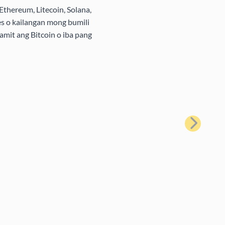
Ethereum, Litecoin, Solana,
s o kailangan mong bumili
amit ang Bitcoin o iba pang
Susunod