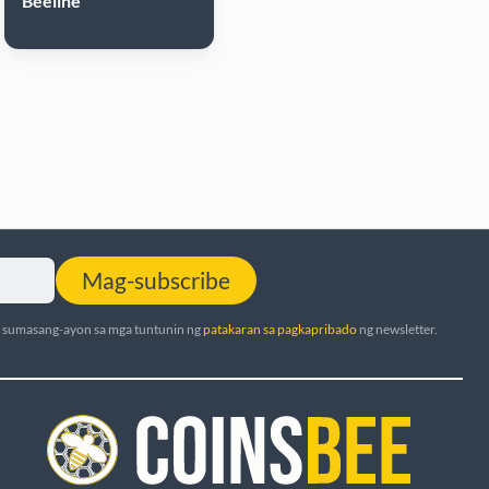
Beeline
Mag-subscribe
t sumasang-ayon sa mga tuntunin ng
patakaran sa pagkapribado
ng newsletter.