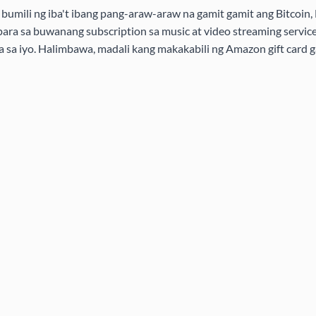
bumili ng iba't ibang pang-araw-araw na gamit gamit ang Bitcoin, 
ra sa buwanang subscription sa music at video streaming service
ra sa iyo. Halimbawa, madali kang makakabili ng Amazon gift card g