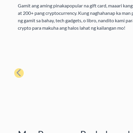
Gamit ang aming pinakapopular na gift card, maaari kang 
at 200+ pang cryptocurrency. Kung naghahanap ka man pa
ng gamit sa bahay, tech gadgets, o libro, nandito kami pa
crypto para makuha ang halos lahat ng kailangan mo!
Nakaraan