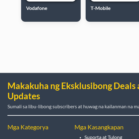
Vodafone
T-Mobile
Makakuha ng Eksklusibong Deals 
Updates
Sumali sa libu-libong subscribers at huwag na kailanman na ma
Mga Kategorya
Mga Kasangkapan
Suporta at Tulong