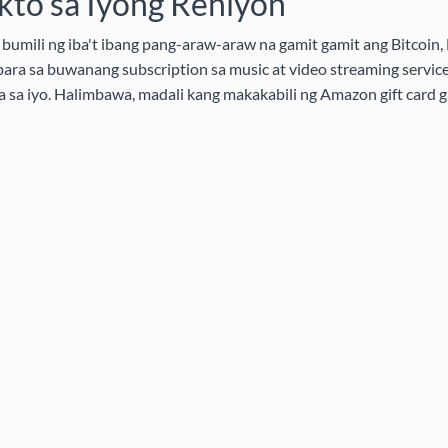
to sa Iyong Rehiyon
bumili ng iba't ibang pang-araw-araw na gamit gamit ang Bitcoin, 
ra sa buwanang subscription sa music at video streaming service
ra sa iyo. Halimbawa, madali kang makakabili ng Amazon gift card g