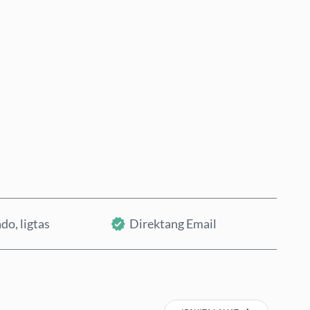
Bumili Ngayon
Idagdag sa Cart
do, ligtas
Direktang Email