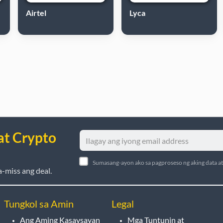
Airtel
Lyca
at Crypto
Sumasang-ayon ako sa pagproseso ng aking data a
-miss ang deal.
Tungkol sa Amin
Legal
Ang Aming Kasaysayan
Mga Tuntunin at