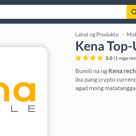
Lahat ng Produkto
Mob
Kena Top-
5.0
(
1
mga rev
Bumili na ng
Kena rech
iba pang crypto curren
agad mong matatanggap 
Pumili ng rehiyon
Pumili ng Halaga