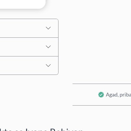
Tinatayang Presyo
Agad, priba