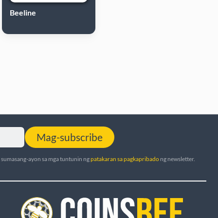
Beeline
Mag-subscribe
t sumasang-ayon sa mga tuntunin ng
patakaran sa pagkapribado
ng newsletter.