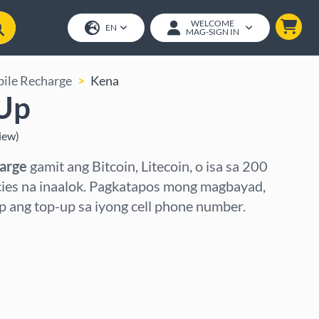
WELCOME
EN
MAG-SIGN IN
ile Recharge
Kena
Up
iew
)
arge
gamit ang Bitcoin, Litecoin, o isa sa 200
cies na inaalok. Pagkatapos mong magbayad,
ang top-up sa iyong cell phone number.