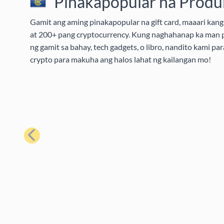
Pinakapopular na Produk
Gamit ang aming pinakapopular na gift card, maaari kang 
at 200+ pang cryptocurrency. Kung naghahanap ka man pa
ng gamit sa bahay, tech gadgets, o libro, nandito kami pa
crypto para makuha ang halos lahat ng kailangan mo!
Nakaraan