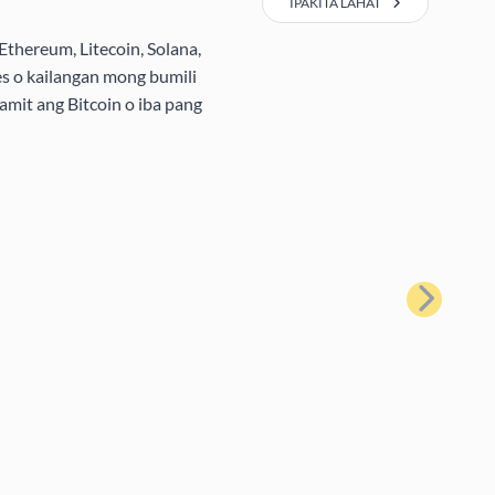
IPAKITA LAHAT
Ethereum, Litecoin, Solana,
s o kailangan mong bumili
amit ang Bitcoin o iba pang
Susunod