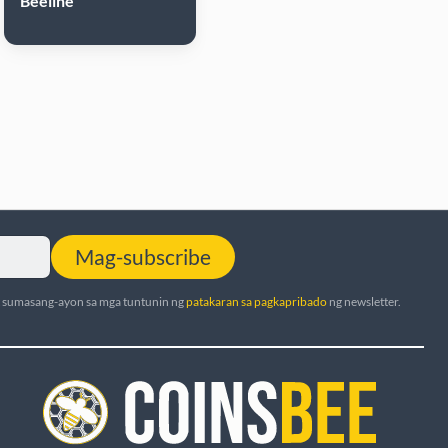
Beeline
Mag-subscribe
t sumasang-ayon sa mga tuntunin ng
patakaran sa pagkapribado
ng newsletter.