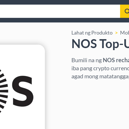
Lahat ng Produkto
Mob
NOS Top-
Bumili na ng
NOS rech
iba pang crypto curren
agad mong matatanggap 
Pumili ng rehiyon
Pumili ng Halaga