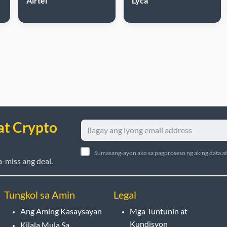
Airtel
Lyca
at Crypto
Sumasang-ayon ako sa pagproseso ng aking data a
-miss ang deal.
Tungkol sa Amin
Legal
Ang Aming Kasaysayan
Mga Tuntunin at
Kundisyon
Kilala Mula Sa