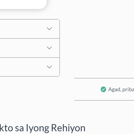
Tinatayang Presyo
Agad, priba
to sa Iyong Rehiyon