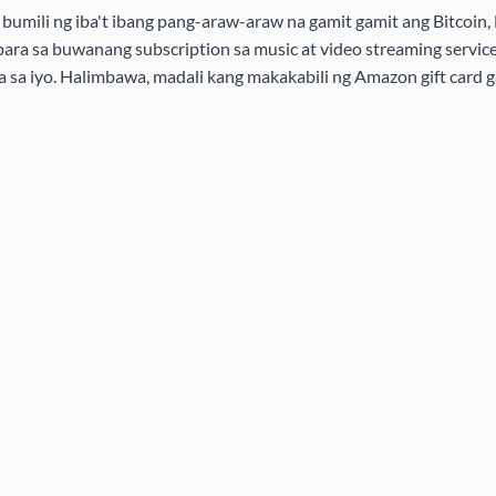
bumili ng iba't ibang pang-araw-araw na gamit gamit ang Bitcoin, 
ra sa buwanang subscription sa music at video streaming service
ra sa iyo. Halimbawa, madali kang makakabili ng Amazon gift card g