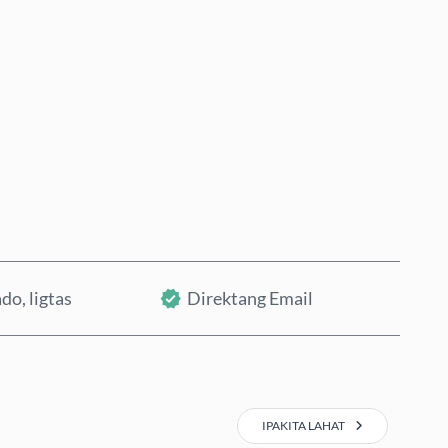
Bumili Ngayon
Idagdag sa Cart
do, ligtas
Direktang Email
IPAKITA LAHAT