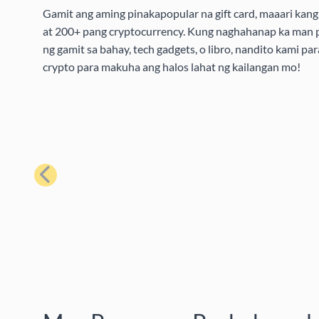
Gamit ang aming pinakapopular na gift card, maaari kang 
at 200+ pang cryptocurrency. Kung naghahanap ka man pa
ng gamit sa bahay, tech gadgets, o libro, nandito kami pa
crypto para makuha ang halos lahat ng kailangan mo!
Nakaraan