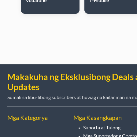
Vodafone
T-Mobile
Makakuha ng Eksklusibong Deals 
Updates
Sumali sa libu-libong subscribers at huwag na kailanman na ma
Mga Kategorya
Mga Kasangkapan
Suporta at Tulong
Mga Suportadong Crypto