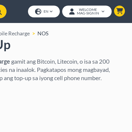
WELCOME
EN
MAG-SIGN IN
ile Recharge
NOS
Up
arge
gamit ang Bitcoin, Litecoin, o isa sa 200
cies na inaalok. Pagkatapos mong magbayad,
ang top-up sa iyong cell phone number.