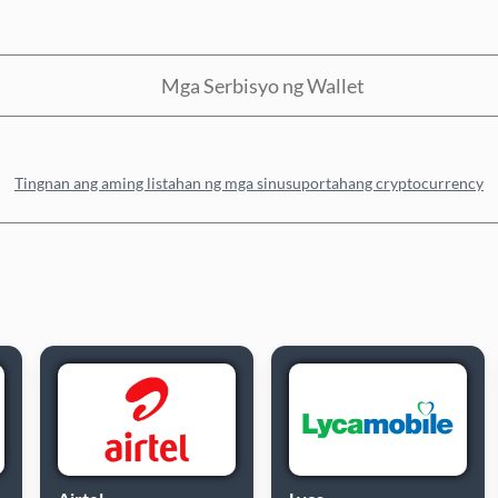
Mga Serbisyo ng Wallet
Tingnan ang aming listahan ng mga sinusuportahang cryptocurrency