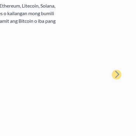
Ethereum, Litecoin, Solana,
s o kailangan mong bumili
amit ang Bitcoin o iba pang
Susunod