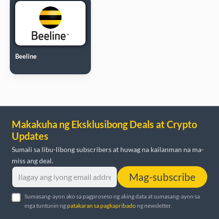
Beeline
Makakuha ng Eksklusibong Deals at Crypto
Updates
Sumali sa libu-libong subscribers at huwag na kailanman na ma-
miss ang deal.
Mag-subscribe
Sumasang-ayon ako sa pagproseso ng aking data at sumasang-ayon sa
mga tuntunin ng
patakaran sa pagkapribado
ng newsletter.