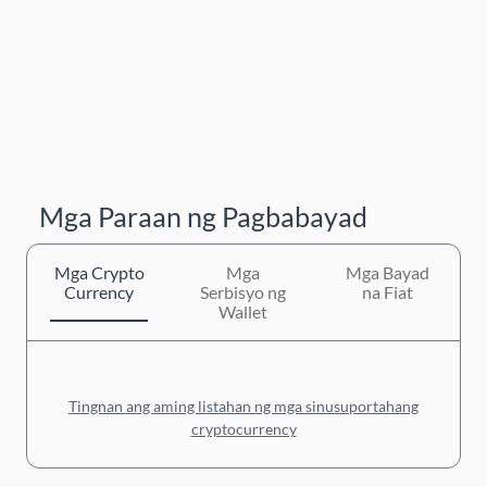
Mga Paraan ng Pagbabayad
Mga Crypto
Mga
Mga Bayad
Currency
Serbisyo ng
na Fiat
Wallet
Tingnan ang aming listahan ng mga sinusuportahang
cryptocurrency