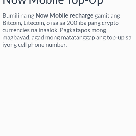
Bumili na ng
Now Mobile recharge
gamit ang
Bitcoin, Litecoin, o isa sa 200 iba pang crypto
currencies na inaalok. Pagkatapos mong
magbayad, agad mong matatanggap ang top-up sa
iyong cell phone number.
Pumili ng rehiyon
Pumili ng Halaga
Tinatayang Presyo