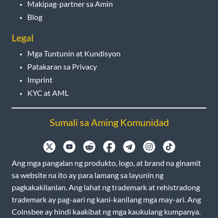
Makipag-partner sa Amin
Blog
Legal
Mga Tuntunin at Kundisyon
Patakaran sa Privacy
Imprint
KYC at AML
Sumali sa Aming Komunidad
Ang mga pangalan ng produkto, logo, at brand na ginamit
sa website na ito ay para lamang sa layunin ng
pagkakakilanlan. Ang lahat ng trademark at rehistradong
trademark ay pag-aari ng kani-kanilang mga may-ari. Ang
Coinsbee ay hindi kaakibat ng mga kaukulang kumpanya.