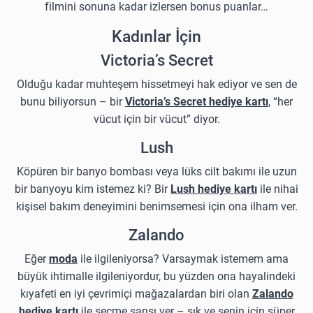
filmini sonuna kadar izlersen bonus puanlar…
Kadınlar İçin
Victoria’s Secret
Olduğu kadar muhteşem hissetmeyi hak ediyor ve sen de
bunu biliyorsun – bir
Victoria’s Secret hediye kartı
, “her
vücut için bir vücut” diyor.
Lush
Köpüren bir banyo bombası veya lüks cilt bakımı ile uzun
bir banyoyu kim istemez ki? Bir
Lush hediye kartı
ile nihai
kişisel bakım deneyimini benimsemesi için ona ilham ver.
Zalando
Eğer
moda
ile ilgileniyorsa? Varsaymak istemem ama
büyük ihtimalle ilgileniyordur, bu yüzden ona hayalindeki
kıyafeti en iyi çevrimiçi mağazalardan biri olan
Zalando
hediye kartı
ile seçme şansı ver – şık ve senin için süper