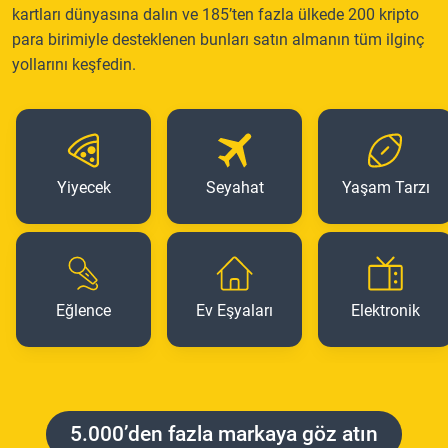
kartları dünyasına dalın ve 185’ten fazla ülkede 200 kripto
para birimiyle desteklenen bunları satın almanın tüm ilginç
yollarını keşfedin.
Yiyecek
Seyahat
Yaşam Tarzı
Eğlence
Ev Eşyaları
Elektronik
5.000’den fazla markaya göz atın