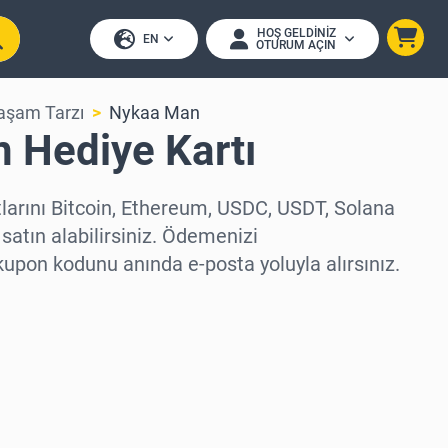
HOŞ GELDINIZ
EN
OTURUM AÇIN
aşam Tarzı
Nykaa Man
 Hediye Kartı
larını Bitcoin, Ethereum, USDC, USDT, Solana
 satın alabilirsiniz. Ödemenizi
kupon kodunu anında e-posta yoluyla alırsınız.