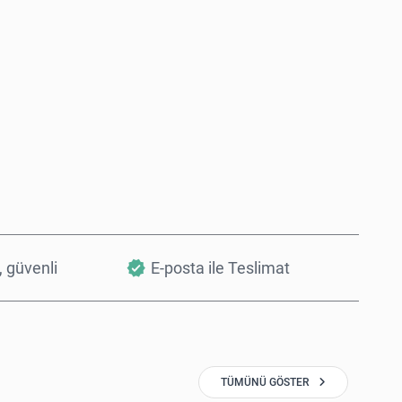
Şimdi Satın Al
Sepete Ekle
, güvenli
E-posta ile Teslimat
TÜMÜNÜ GÖSTER