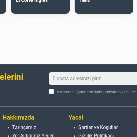
El Corte Inglés
H&M
elerini
Verilerimin işlenmesini kabul ediyorum ve bülte
Hakkımızda
Yasal
Tarihçemiz
Şartlar ve Koşullar
Yer Aldığımız Yerler
Gizlilik Politikası