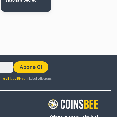
Victoria's Secret
Abone Ol
nin
gizlilik politikasını
kabul ediyorum.