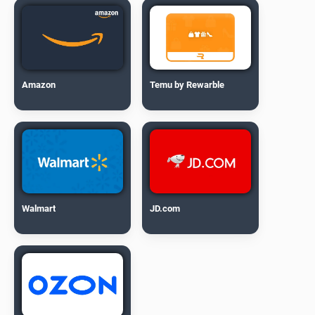
Amazon
Temu by Rewarble
Walmart
JD.com