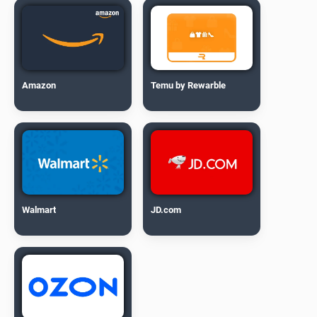
Amazon
Temu by Rewarble
Walmart
JD.com