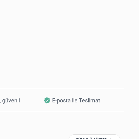
Şimdi Satın Al
Sepete Ekle
, güvenli
E-posta ile Teslimat