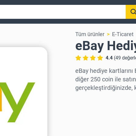
Tüm ürünler
E-Ticaret
eBay Hediy
4.4
(
49
değerl
eBay hediye kartlarını
diğer 250 coin ile satı
gerçekleştirdiğinizde, 
Bölge seç
Bir Tutar Seçin