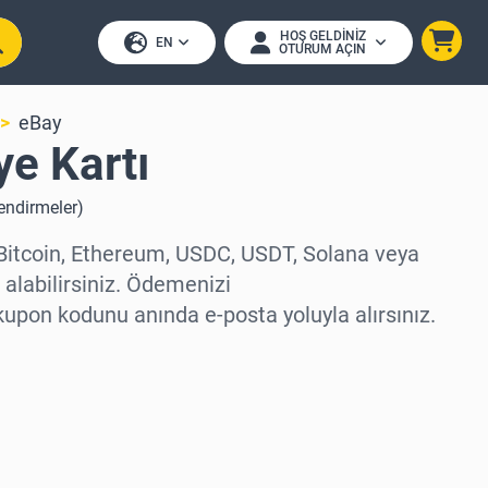
HOŞ GELDINIZ
EN
OTURUM AÇIN
eBay
e Kartı
endirmeler
)
 Bitcoin, Ethereum, USDC, USDT, Solana veya
n alabilirsiniz. Ödemenizi
kupon kodunu anında e-posta yoluyla alırsınız.