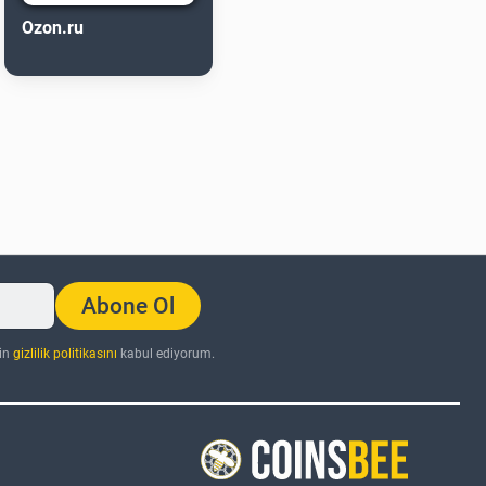
Ozon.ru
Abone Ol
nin
gizlilik politikasını
kabul ediyorum.