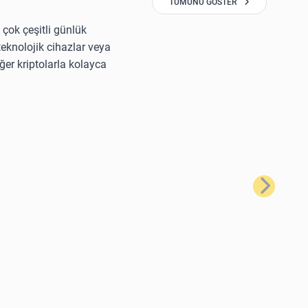
TÜMÜNÜ GÖSTER
 çok çeşitli günlük
 teknolojik cihazlar veya
ğer kriptolarla kolayca
Sonraki