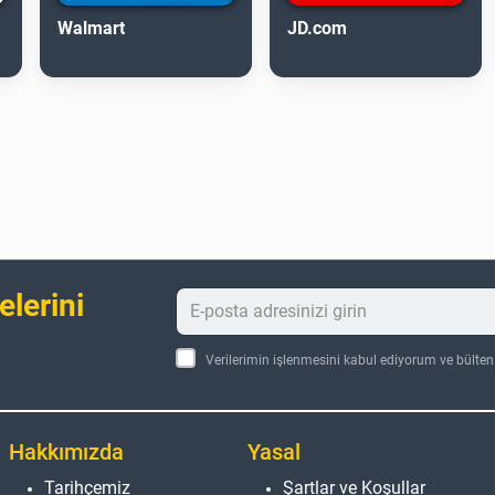
Walmart
JD.com
elerini
Verilerimin işlenmesini kabul ediyorum ve bülte
Hakkımızda
Yasal
Tarihçemiz
Şartlar ve Koşullar