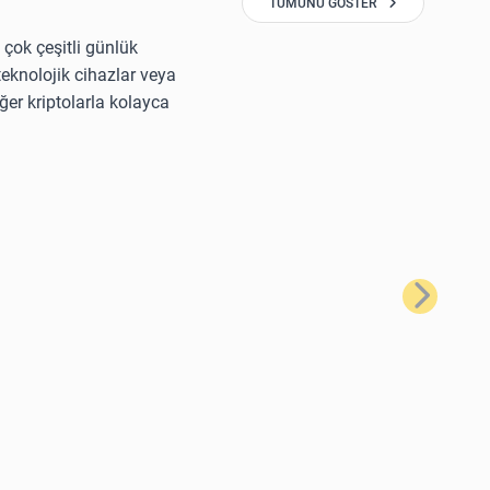
TÜMÜNÜ GÖSTER
 çok çeşitli günlük
 teknolojik cihazlar veya
ğer kriptolarla kolayca
Sonraki