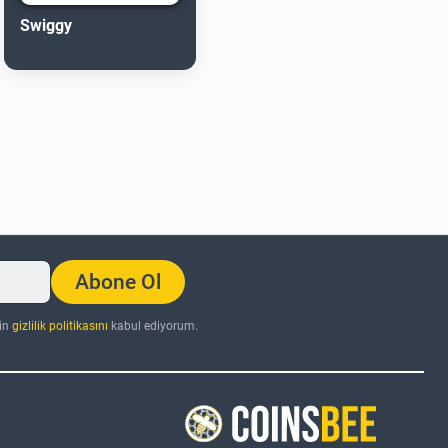
Swiggy
Abone Ol
nin
gizlilik politikasını
kabul ediyorum.