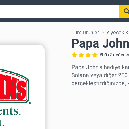
Tüm ürünler
Yiyecek &
Papa John’
5.0
(
2
değerle
Papa John’s hediye kar
Solana veya diğer 250 c
gerçekleştirdiğinizde, 
Bölge seç
Bir Tutar Seçin