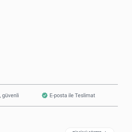
Şimdi Satın Al
Sepete Ekle
, güvenli
E-posta ile Teslimat