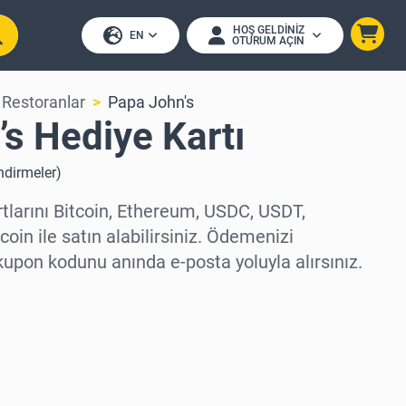
HOŞ GELDINIZ
EN
OTURUM AÇIN
 Restoranlar
Papa John's
s Hediye Kartı
ndirmeler
)
tlarını Bitcoin, Ethereum, USDC, USDT,
oin ile satın alabilirsiniz. Ödemenizi
kupon kodunu anında e-posta yoluyla alırsınız.