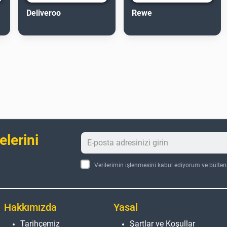
Deliveroo
Rewe
elerini
Verilerimin işlenmesini kabul ediyorum ve bülte
Hakkımızda
Yasal
Tarihçemiz
Şartlar ve Koşullar