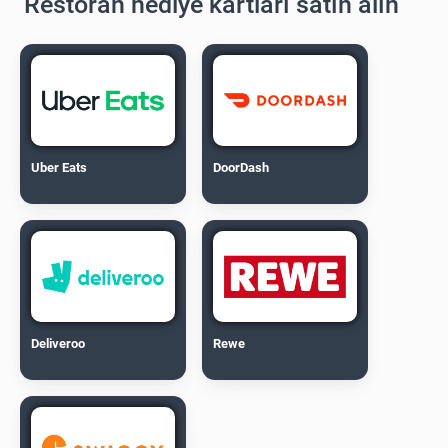
Restoran hediye kartları satın alın
Uber Eats
DoorDash
Deliveroo
Rewe