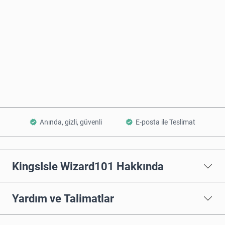
Şimdi Satın Al
Sepete Ekle
Anında, gizli, güvenli
E-posta ile Teslimat
KingsIsle Wizard101 Hakkında
Yardım ve Talimatlar