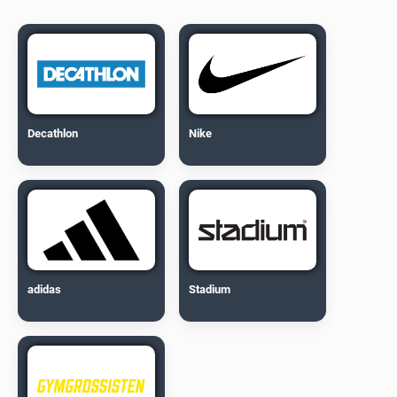
Decathlon
Nike
adidas
Stadium