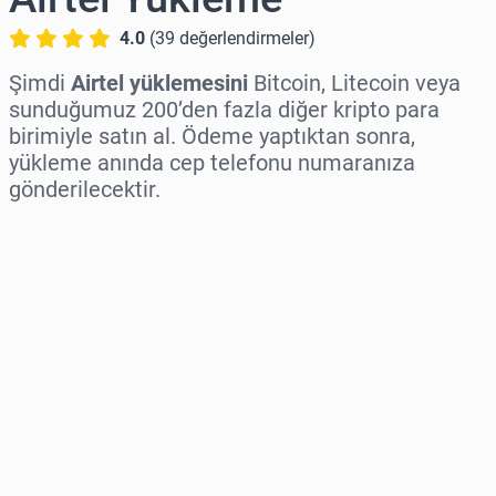
4.0
(
39
değerlendirmeler
)
Şimdi
Airtel yüklemesini
Bitcoin, Litecoin veya
sunduğumuz 200’den fazla diğer kripto para
birimiyle satın al. Ödeme yaptıktan sonra,
yükleme anında cep telefonu numaranıza
gönderilecektir.
Bölge seç
Bir Tutar Seçin
Tahmini Fiyat