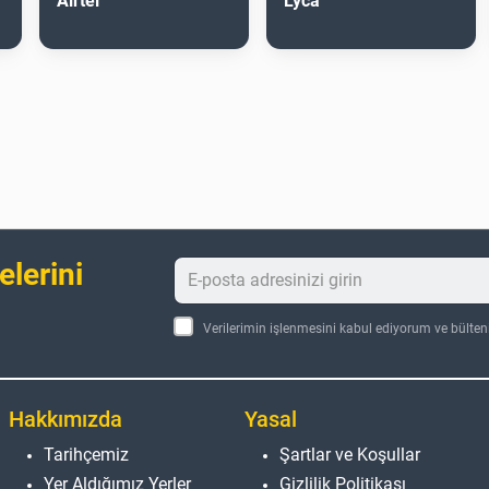
Airtel
Lyca
elerini
Verilerimin işlenmesini kabul ediyorum ve bülte
Hakkımızda
Yasal
Tarihçemiz
Şartlar ve Koşullar
Yer Aldığımız Yerler
Gizlilik Politikası