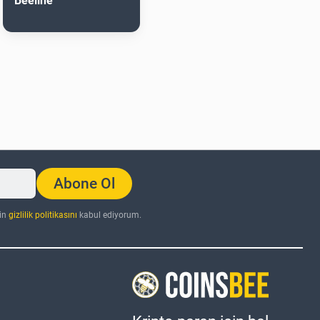
Beeline
Abone Ol
nin
gizlilik politikasını
kabul ediyorum.