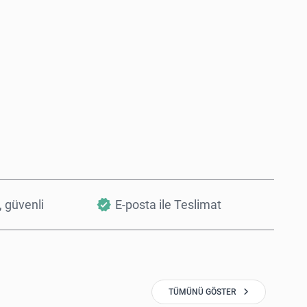
Şimdi Satın Al
Sepete Ekle
, güvenli
E-posta ile Teslimat
TÜMÜNÜ GÖSTER