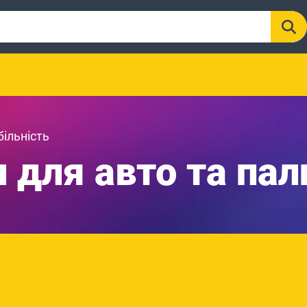
ільність
 для авто та пал