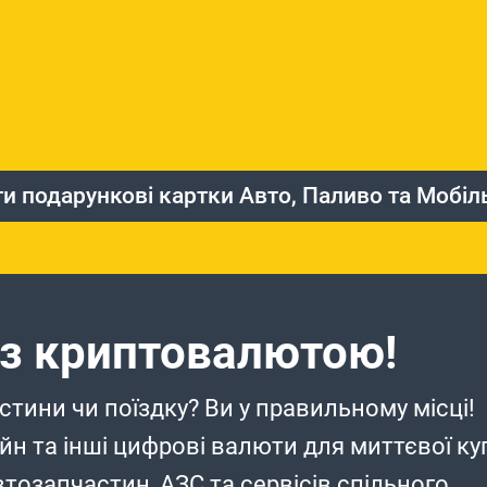
и подарункові картки Авто, Паливо та Мобіл
 з криптовалютою!
тини чи поїздку? Ви у правильному місці!
йн та інші цифрові валюти для миттєвої куп
тозапчастин, АЗС та сервісів спільного