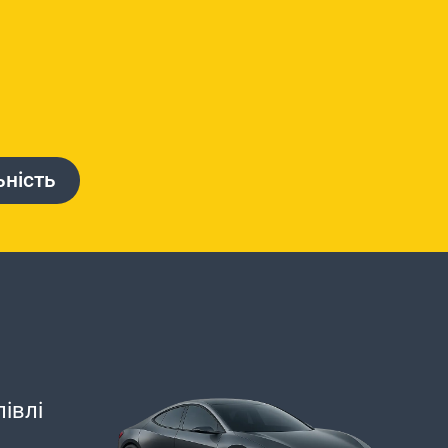
ьність
івлі