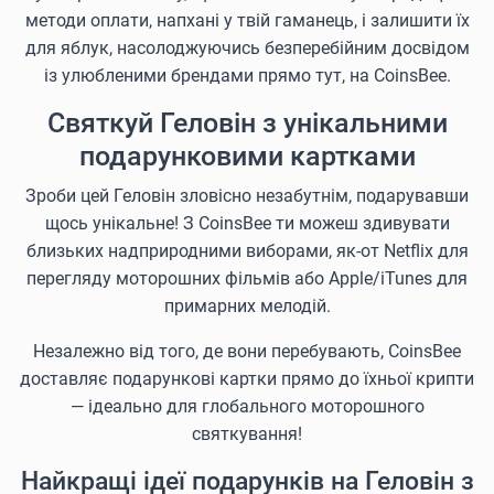
методи оплати, напхані у твій гаманець, і залишити їх
для яблук, насолоджуючись безперебійним досвідом
із улюбленими брендами прямо тут, на CoinsBee.
Святкуй Геловін з унікальними
подарунковими картками
Зроби цей Геловін зловісно незабутнім, подарувавши
щось унікальне! З CoinsBee ти можеш здивувати
близьких надприродними виборами, як-от Netflix для
перегляду моторошних фільмів або Apple/iTunes для
примарних мелодій.
Незалежно від того, де вони перебувають, CoinsBee
доставляє подарункові картки прямо до їхньої крипти
— ідеально для глобального моторошного
святкування!
Найкращі ідеї подарунків на Геловін з