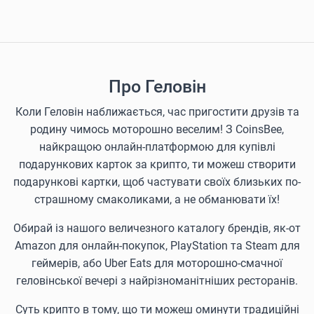
Про Геловін
Коли Геловін наближається, час пригостити друзів та
родину чимось моторошно веселим! З CoinsBee,
найкращою онлайн-платформою для купівлі
подарункових карток за крипто, ти можеш створити
подарункові картки, щоб частувати своїх близьких по-
страшному смаколиками, а не обманювати їх!
Обирай із нашого величезного каталогу брендів, як-от
Amazon для онлайн-покупок, PlayStation та Steam для
геймерів, або Uber Eats для моторошно-смачної
геловінської вечері з найрізноманітніших ресторанів.
Суть крипто в тому, що ти можеш оминути традиційні