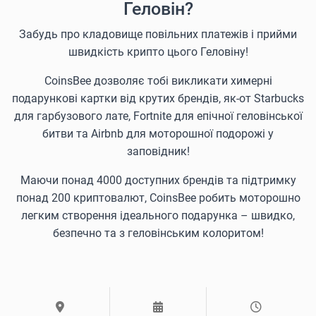
Геловін?
Забудь про кладовище повільних платежів і прийми
швидкість крипто цього Геловіну!
CoinsBee дозволяє тобі викликати химерні
подарункові картки від крутих брендів, як-от Starbucks
для гарбузового лате, Fortnite для епічної геловінської
битви та Airbnb для моторошної подорожі у
заповідник!
Маючи понад 4000 доступних брендів та підтримку
понад 200 криптовалют, CoinsBee робить моторошно
легким створення ідеального подарунка – швидко,
безпечно та з геловінським колоритом!