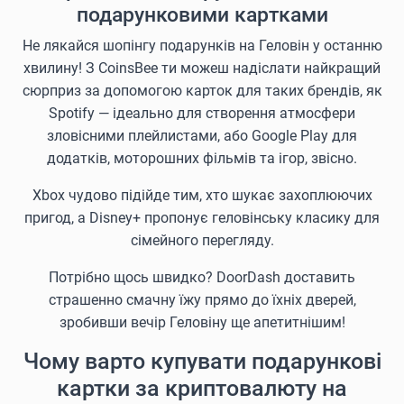
подарунковими картками
Не лякайся шопінгу подарунків на Геловін у останню
хвилину! З CoinsBee ти можеш надіслати найкращий
сюрприз за допомогою карток для таких брендів, як
Spotify — ідеально для створення атмосфери
зловісними плейлистами, або Google Play для
додатків, моторошних фільмів та ігор, звісно.
Xbox чудово підійде тим, хто шукає захоплюючих
пригод, а Disney+ пропонує геловінську класику для
сімейного перегляду.
Потрібно щось швидко? DoorDash доставить
страшенно смачну їжу прямо до їхніх дверей,
зробивши вечір Геловіну ще апетитнішим!
Чому варто купувати подарункові
картки за криптовалюту на