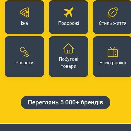
Їжа
Подорожі
Стиль життя
Побутові
Розваги
Електроніка
товари
Переглянь 5 000+ брендів