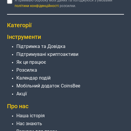
Я приймаю обробку моїх даних та погоджуюся з умовами
політики конфіденційності
розсилки.
Категорії
Інструменти
Підтримка та Довідка
Підтримувані криптоактиви
Як це працює
Розсилка
Календар подій
Мобільний додаток CoinsBee
Акції
Про нас
Наша історія
Нас знають