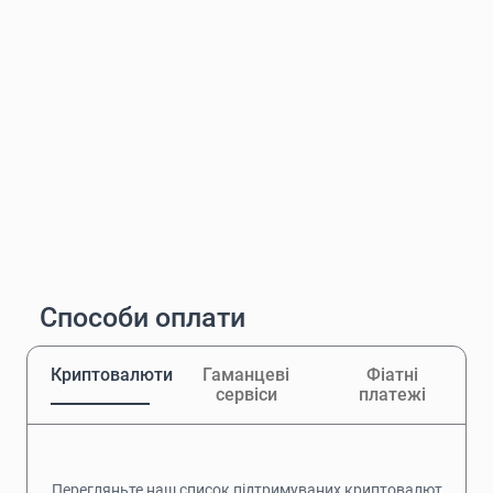
Способи оплати
Криптовалюти
Гаманцеві
Фіатні
сервіси
платежі
Перегляньте наш список підтримуваних криптовалют