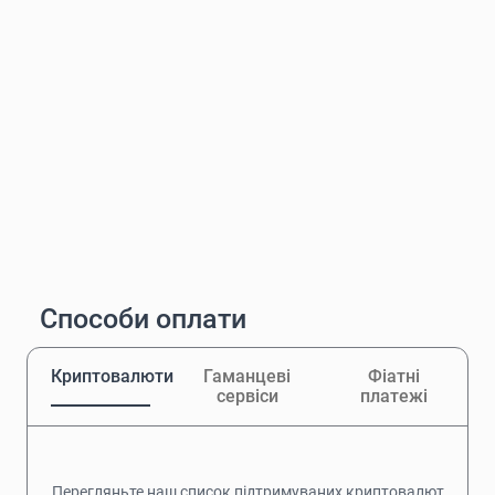
Способи оплати
Криптовалюти
Гаманцеві
Фіатні
сервіси
платежі
Перегляньте наш список підтримуваних криптовалют