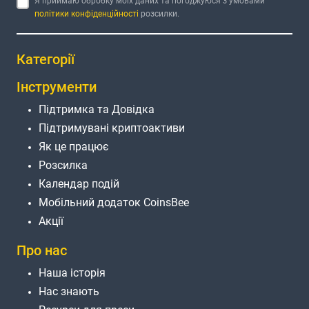
Я приймаю обробку моїх даних та погоджуюся з умовами
політики конфіденційності
розсилки.
Категорії
Інструменти
Підтримка та Довідка
Підтримувані криптоактиви
Як це працює
Розсилка
Календар подій
Мобільний додаток CoinsBee
Акції
Про нас
Наша історія
Нас знають