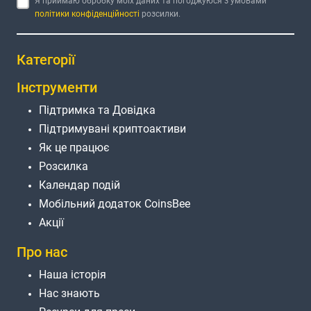
Я приймаю обробку моїх даних та погоджуюся з умовами
політики конфіденційності
розсилки.
Категорії
Інструменти
Підтримка та Довідка
Підтримувані криптоактиви
Як це працює
Розсилка
Календар подій
Мобільний додаток CoinsBee
Акції
Про нас
Наша історія
Нас знають