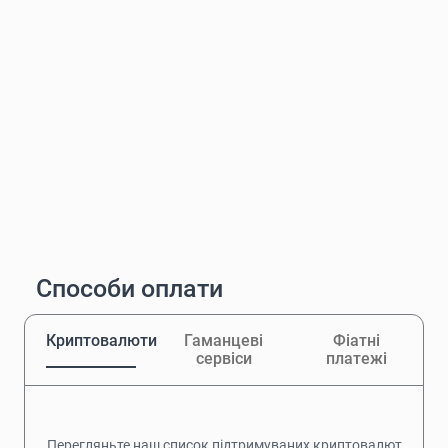
Способи оплати
Криптовалюти
Гаманцеві
Фіатні
сервіси
платежі
Перегляньте наш список підтримуваних криптовалют