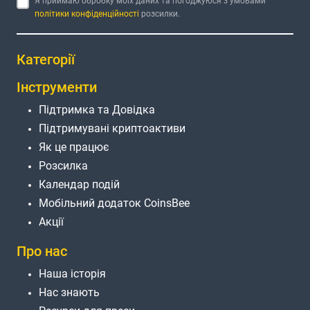
Я приймаю обробку моїх даних та погоджуюся з умовами
політики конфіденційності
розсилки.
Категорії
Інструменти
Підтримка та Довідка
Підтримувані криптоактиви
Як це працює
Розсилка
Календар подій
Мобільний додаток CoinsBee
Акції
Про нас
Наша історія
Нас знають