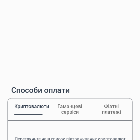
Способи оплати
Криптовалюти
Гаманцеві
Фіатні
сервіси
платежі
Перегляньте наш список підтримуваних криптовалют