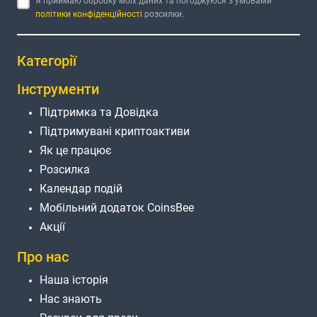
Я приймаю обробку моїх даних та погоджуюся з умовами
політики конфіденційності
розсилки.
Категорії
Інструменти
Підтримка та Довідка
Підтримувані криптоактиви
Як це працює
Розсилка
Календар подій
Мобільний додаток CoinsBee
Акції
Про нас
Наша історія
Нас знають