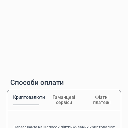
Способи оплати
Криптовалюти
Гаманцеві
Фіатні
сервіси
платежі
Перегляньте наш список підтримуваних криптовалют