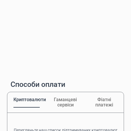
Способи оплати
Криптовалюти
Гаманцеві
Фіатні
сервіси
платежі
Перегляньте наш список підтримуваних криптовалют