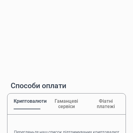
Способи оплати
Криптовалюти
Гаманцеві
Фіатні
сервіси
платежі
Перегляньте наш список підтримуваних криптовалют