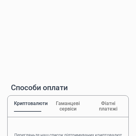
Способи оплати
Криптовалюти
Гаманцеві
Фіатні
сервіси
платежі
Перегляньте наш список підтримуваних криптовалют