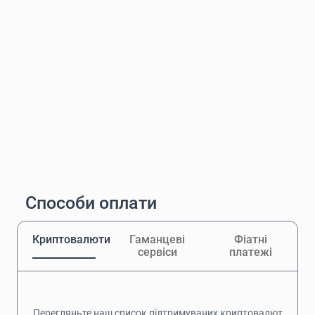
Способи оплати
Криптовалюти
Гаманцеві
Фіатні
сервіси
платежі
Перегляньте наш список підтримуваних криптовалют