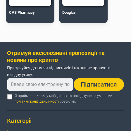
CVS Pharmacy
Douglas
Отримуй ексклюзивні пропозиції та
новини про крипто
Приєднуйся до тисяч підписників і ніколи не пропусти
вигідну угоду.
Підписатися
Я приймаю обробку моїх даних та погоджуюся з умовами
політики конфіденційності
розсилки.
Категорії