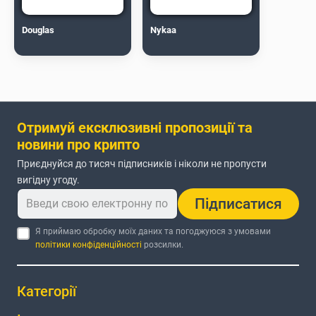
Douglas
Nykaa
Отримуй ексклюзивні пропозиції та
новини про крипто
Приєднуйся до тисяч підписників і ніколи не пропусти
вигідну угоду.
Підписатися
Я приймаю обробку моїх даних та погоджуюся з умовами
політики конфіденційності
розсилки.
Категорії