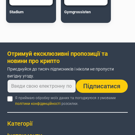
Stadium
Gymgrossisten
Отримуй ексклюзивні пропозиції та
новини про крипто
Приєднуйся до тисяч підписників і ніколи не пропусти
вигідну угоду.
Підписатися
Я приймаю обробку моїх даних та погоджуюся з умовами
політики конфіденційності
розсилки.
Категорії