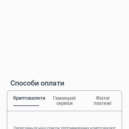
Способи оплати
Криптовалюти
Гаманцеві
Фіатні
сервіси
платежі
Перегляньте наш список підтримуваних криптовалют