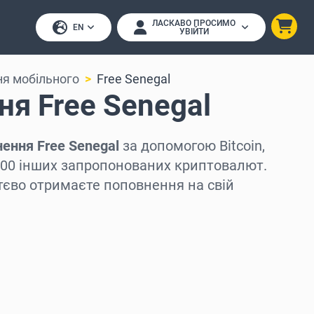
ЛАСКАВО ПРОСИМО
EN
УВІЙТИ
я мобільного
Free Senegal
я Free Senegal
ення Free Senegal
за допомогою Bitcoin,
з 200 інших запропонованих криптовалют.
тєво отримаєте поповнення на свій