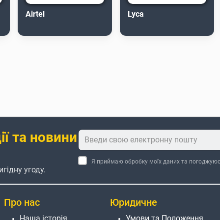
Airtel
Lyca
ї та новини
Я приймаю обробку моїх даних та погоджую
игідну угоду.
Про нас
Юридичне
Наша історія
Умови та Положення