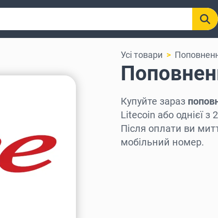
Усі товари
Поповненн
Поповненн
Купуйте зараз
поповн
Litecoin або однієї 
Після оплати ви мит
мобільний номер.
Виберіть регіон
Оберіть суму