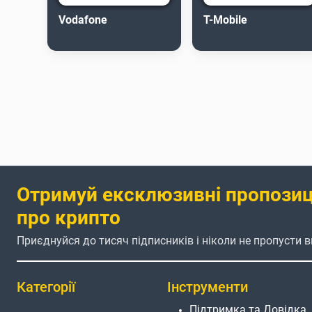
Vodafone
T-Mobile
Отримуй ексклюзивні пропозиці
про крипто
Приєднуйся до тисяч підписників і ніколи не пропусти в
Категорії
Інструменти
Підтримка та Довідка