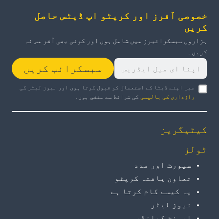
خصوصی آفرز اور کرپٹو اپ ڈیٹس حاصل
کریں
ہزاروں سبسکرائبرز میں شامل ہوں اور کوئی بھی آفر مس نہ
کریں۔
سبسکرائب کریں
میں اپنے ڈیٹا کے استعمال کو قبول کرتا ہوں اور نیوز لیٹر کی
رازداری کی پالیسی
کی شرائط سے متفق ہوں۔
کیٹیگریز
ٹولز
سپورٹ اور مدد
تعاون یافتہ کرپٹو
یہ کیسے کام کرتا ہے
نیوز لیٹر
ایونٹ کیلنڈر