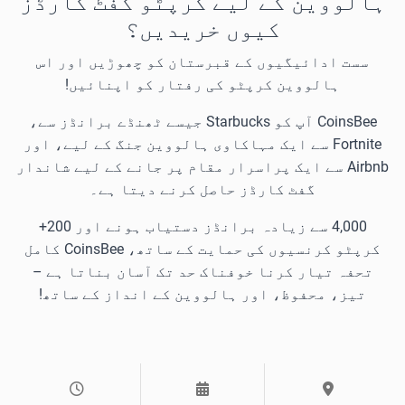
ہالووین کے لیے کرپٹو گفٹ کارڈز
کیوں خریدیں؟
سست ادائیگیوں کے قبرستان کو چھوڑیں اور اس
ہالووین کرپٹو کی رفتار کو اپنائیں!
CoinsBee آپ کو Starbucks جیسے ٹھنڈے برانڈز سے،
Fortnite سے ایک مہاکاوی ہالووین جنگ کے لیے، اور
Airbnb سے ایک پراسرار مقام پر جانے کے لیے شاندار
گفٹ کارڈز حاصل کرنے دیتا ہے۔
4,000 سے زیادہ برانڈز دستیاب ہونے اور 200+
کرپٹو کرنسیوں کی حمایت کے ساتھ، CoinsBee کامل
تحفہ تیار کرنا خوفناک حد تک آسان بناتا ہے –
تیز، محفوظ، اور ہالووین کے انداز کے ساتھ!