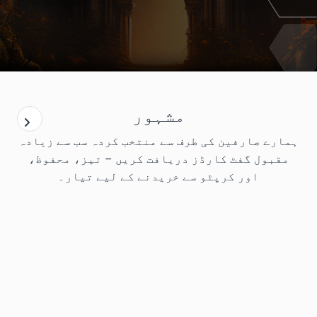
مشہور
ہمارے صارفین کی طرف سے منتخب کردہ سب سے زیادہ
مقبول گفٹ کارڈز دریافت کریں – تیز، محفوظ،
اور کرپٹو سے خریدنے کے لیے تیار۔