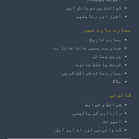
کوائنزبی موبائل ایپ
آفرز اور رعایتیں
ہمارے بارے میں
ہماری تاریخ
جہاں سے ہمیں جانا جاتا ہے
پریس وسائل
ٹرسٹ پائلٹ جائزے
ہمارے ساتھ شراکت کریں
بلاگ
قانونی
شرائط و ضوابط
رازداری کی پالیسی
امپرنٹ
کے وائی سی اور اے ایم ایل