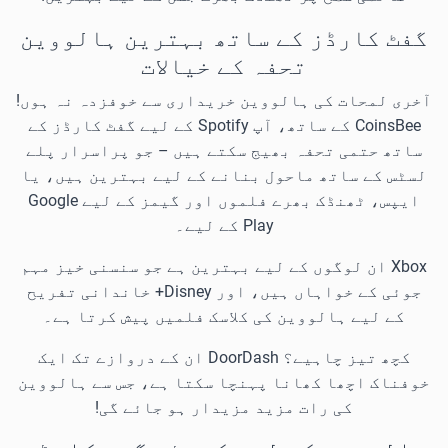
گفٹ کارڈز کے ساتھ بہترین ہالووین
تحفہ کے خیالات
آخری لمحات کی ہالووین خریداری سے خوفزدہ نہ ہوں!
CoinsBee کے ساتھ، آپ Spotify کے لیے گفٹ کارڈز کے
ساتھ حتمی تحفہ بھیج سکتے ہیں – جو پراسرار پلے
لسٹس کے ساتھ ماحول بنانے کے لیے بہترین ہیں، یا
ایپس، ٹھنڈک بھرے فلموں اور گیمز کے لیے Google
Play کے لیے۔
Xbox ان لوگوں کے لیے بہترین ہے جو سنسنی خیز مہم
جوئی کے خواہاں ہیں، اور Disney+ خاندانی تفریح
کے لیے ہالووین کی کلاسک فلمیں پیش کرتا ہے۔
کچھ تیز چاہیے؟ DoorDash ان کے دروازے تک ایک
خوفناک اچھا کھانا پہنچا سکتا ہے، جس سے ہالووین
کی رات مزید مزیدار ہو جائے گی!