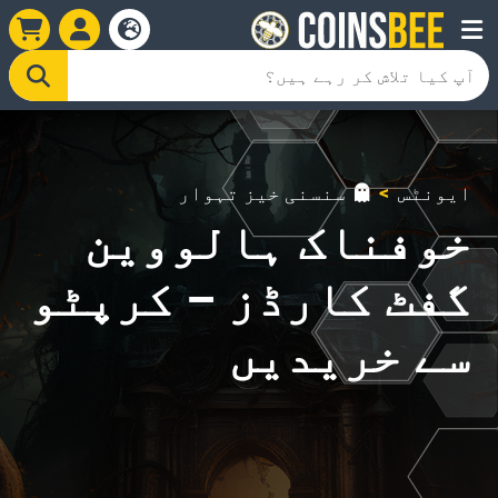
ایونٹس
سنسنی خیز تہوار
خوفناک ہالووین
گفٹ کارڈز – کرپٹو
سے خریدیں