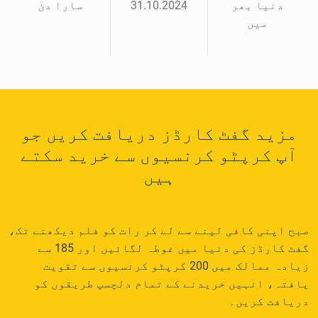
دنیا بھر
31.10.2024
سارا دن
میں
مزید گفٹ کارڈز دریافت کریں جو
آپ کرپٹو کرنسیوں سے خرید سکتے
ہیں
صبح اپنی کافی لینے سے لے کر رات کو فلم دیکھنے تک،
گفٹ کارڈز کی دنیا میں غوطہ لگائیں اور 185 سے
زیادہ ممالک میں 200 کرپٹو کرنسیوں سے تقویت
یافتہ، انہیں خریدنے کے تمام دلچسپ طریقوں کو
دریافت کریں۔