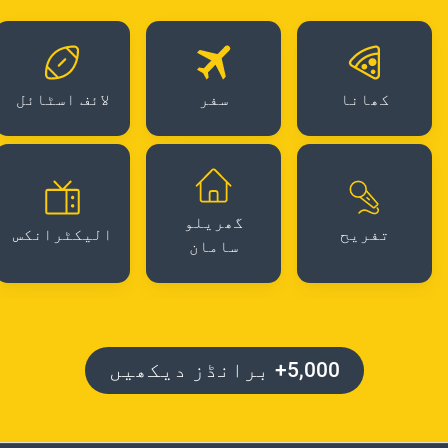
کھانا
سفر
لائف اسٹائل
گھریلو
تفریح
الیکٹرانکس
سامان
5,000+ برانڈز دیکھیں