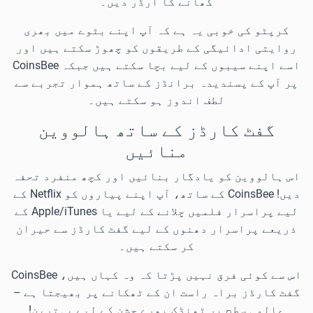
کھانے کا آرڈر دیں۔
کرپٹو کی خوبی یہ ہے کہ آپ اپنے بٹوے میں بھری
روایتی ادائیگی کے طریقوں کو چھوڑ سکتے ہیں اور
اسے اپنے سیبوں کے لیے بچا سکتے ہیں جبکہ CoinsBee
پر آپ کے پسندیدہ برانڈز کے ساتھ ہموار تجربے سے
لطف اندوز ہو سکتے ہیں۔
گفٹ کارڈز کے ساتھ ہالووین
منائیں
اس ہالووین کو یادگار بنائیں اور کچھ منفرد تحفہ
دیں! CoinsBee کے ساتھ، آپ اپنے پیاروں کو Netflix کے
لیے پراسرار فلمیں چلانے کے لیے یا Apple/iTunes کے
ذریعے پراسرار دھنوں کے لیے گفٹ کارڈز سے حیران
کر سکتے ہیں۔
اس سے کوئی فرق نہیں پڑتا کہ وہ کہاں ہیں، CoinsBee
گفٹ کارڈز براہ راست ان کے ٹھکانے پر بھیجتا ہے –
عالمی سطح پر ٹھنڈک بھرے جشن کے لیے بہترین!