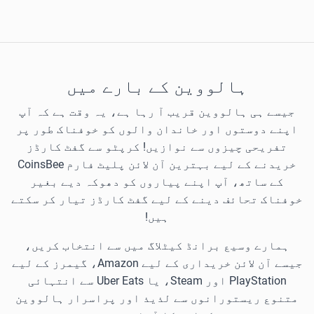
ہالووین کے بارے میں
جیسے ہی ہالووین قریب آ رہا ہے، یہ وقت ہے کہ آپ
اپنے دوستوں اور خاندان والوں کو خوفناک طور پر
تفریحی چیزوں سے نوازیں! کرپٹو سے گفٹ کارڈز
خریدنے کے لیے بہترین آن لائن پلیٹ فارم CoinsBee
کے ساتھ، آپ اپنے پیاروں کو دھوکہ دیے بغیر
خوفناک تحائف دینے کے لیے گفٹ کارڈز تیار کر سکتے
ہیں!
ہمارے وسیع برانڈ کیٹلاگ میں سے انتخاب کریں،
جیسے آن لائن خریداری کے لیے Amazon، گیمرز کے لیے
PlayStation اور Steam، یا Uber Eats سے انتہائی
متنوع ریستورانوں سے لذیذ اور پراسرار ہالووین