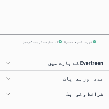
ابھی خریدیں
کارٹ میں شامل کریں
فوری، نجی، محفوظ
ای میل کے ذریعے ترسیل
Evertreen کے بارے میں
مدد اور ہدایات
شرائط و ضوابط