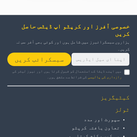
خصوصی آفرز اور کرپٹو اپ ڈیٹس حاصل
کریں
ہزاروں سبسکرائبرز میں شامل ہوں اور کوئی بھی آفر مس نہ
کریں۔
سبسکرائب کریں
میں اپنے ڈیٹا کے استعمال کو قبول کرتا ہوں اور نیوز لیٹر کی
رازداری کی پالیسی
کی شرائط سے متفق ہوں۔
کیٹیگریز
ٹولز
سپورٹ اور مدد
تعاون یافتہ کرپٹو
یہ کیسے کام کرتا ہے