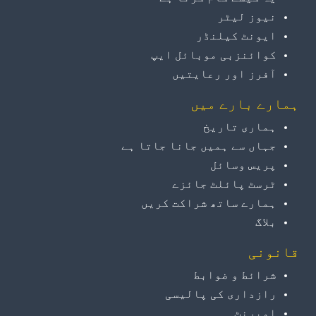
نیوز لیٹر
ایونٹ کیلنڈر
کوائنزبی موبائل ایپ
آفرز اور رعایتیں
ہمارے بارے میں
ہماری تاریخ
جہاں سے ہمیں جانا جاتا ہے
پریس وسائل
ٹرسٹ پائلٹ جائزے
ہمارے ساتھ شراکت کریں
بلاگ
قانونی
شرائط و ضوابط
رازداری کی پالیسی
امپرنٹ