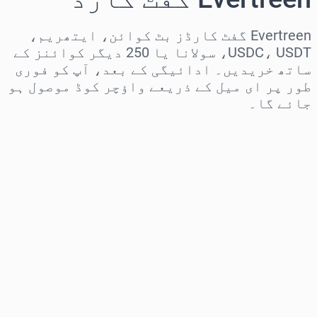
Evertreen گفٹ کارڈز بٹ کوائن، ایتھریم،
USDC، USDT، سولانا یا 250 دیگر کوائنز کے
ساتھ خریدیں۔ ادائیگی کے بعد، آپ کو فوری
طور پر ای میل کے ذریعے واؤچر کوڈ موصول ہو
جائے گا۔
علاقہ منتخب کریں
رقم منتخب کریں
تخمینہ شدہ قیمت