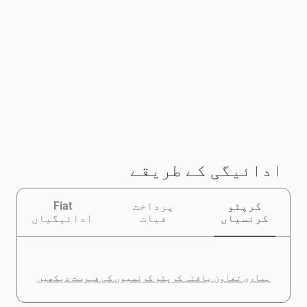
ادائیگی کے طریقے
کرپٹو
پرداخت
Fiat
کرنسیاں
فیات
ادائیگیاں
ہماری تعاون یافتہ کرپٹو کرنسیوں کی فہرست دیکھیں