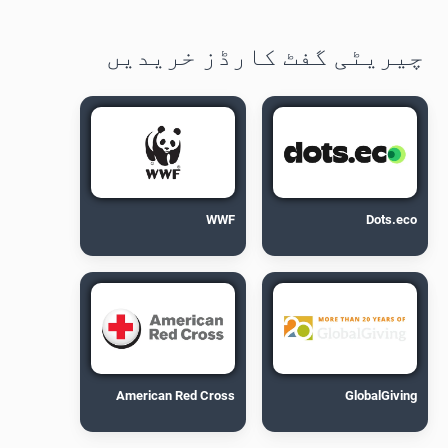
چیریٹی گفٹ کارڈز خریدیں
WWF
Dots.eco
American Red Cross
GlobalGiving