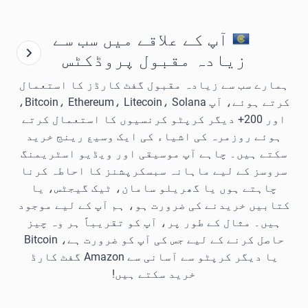
آپ کے علاقے میں سب سے
زیادہ مقبول پروڈکٹس
ہمارے سب سے زیادہ مقبول گفٹ کارڈز کا استعمال
کرتے ہوئے، آپ Bitcoin، Ethereum، Litecoin، Solana،
اور 200+ دیگر کرپٹو کرنسیوں کا استعمال کرتے
ہوئے روزمرہ کی اشیاء کی ایک وسیع رینج خرید
سکتے ہیں۔ چاہے آپ موسیقی اور ویڈیو اسٹریمنگ
سروسز کے لیے ماہانہ سبسکرپشنز کا احاطہ کرنا
چاہتے ہوں یا گھریلو سامان، ٹیک گیجٹس، یا
کتابیں خریدنے کی ضرورت ہو، ہم آپ کے لیے موجود
ہیں۔ مثال کے طور پر، آپ کو تقریباً ہر وہ چیز
حاصل کرنے کے لیے جس کی آپ کو ضرورت ہے، Bitcoin
یا دیگر کرپٹو سے آسانی سے Amazon گفٹ کارڈ
خرید سکتے ہیں!