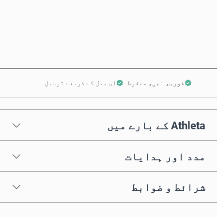
ابھی خریدیں
کارٹ میں شامل کریں
فوری، نجی، محفوظ
ای میل کے ذریعے ترسیل
Athleta کے بارے میں
مدد اور ہدایات
شرائط و ضوابط