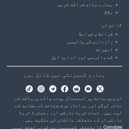
ہمارے ساتھ شراکت کریں
بلاگ
قانونی
شرائط و ضوابط
رازداری کی پالیسی
امپرنٹ
کے وائی سی اور اے ایم ایل
ہماری کمیونٹی میں شامل ہوں
اس ویب سائٹ پر استعمال ہونے والے پروڈکٹ کے
نام، لوگو اور برانڈز صرف شناخت کے مقاصد کے
لیے ہیں۔ تمام ٹریڈ مارکس اور رجسٹرڈ ٹریڈ
مارکس ان کے متعلقہ مالکان کی ملکیت ہیں۔
Coinsbee کا متعلقہ کمپنیوں سے کوئی تعلق نہیں