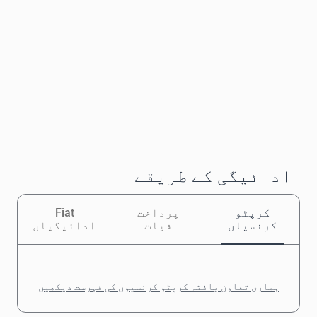
ادائیگی کے طریقے
کرپٹو
پرداخت
Fiat
کرنسیاں
فیات
ادائیگیاں
ہماری تعاون یافتہ کرپٹو کرنسیوں کی فہرست دیکھیں