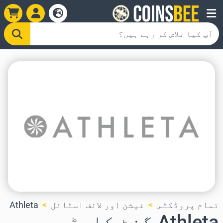
تمام پروڈکٹس
فیشن اور لائف اسٹائل
Athleta
Athleta گفٹ کارڈ