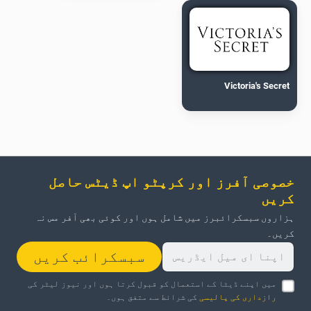
Victoria's Secret
خصوصی آفرز اور کرپٹو اپ ڈیٹس حاصل
کریں
ہزاروں سبسکرائبرز میں شامل ہوں اور کوئی بھی آفر مس نہ
کریں۔
سبسکرائب کریں
میں اپنے ڈیٹا کے استعمال کو قبول کرتا ہوں اور نیوز لیٹر کی
رازداری کی پالیسی
کی شرائط سے متفق ہوں۔