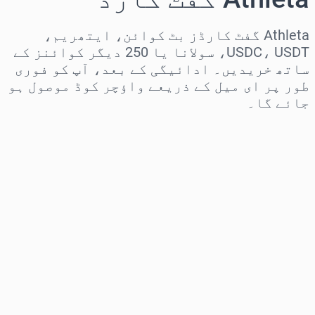
Athleta گفٹ کارڈز بٹ کوائن، ایتھریم،
USDC، USDT، سولانا یا 250 دیگر کوائنز کے
ساتھ خریدیں۔ ادائیگی کے بعد، آپ کو فوری
طور پر ای میل کے ذریعے واؤچر کوڈ موصول ہو
جائے گا۔
علاقہ منتخب کریں
رقم منتخب کریں
تخمینہ شدہ قیمت