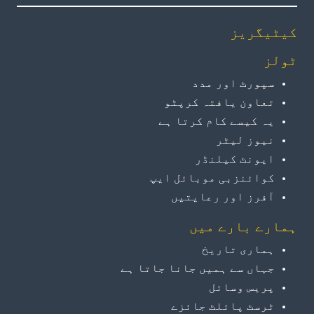
کیٹیگریز
ٹولز
سپورٹ اور مدد
تعاون یافتہ کرپٹو
یہ کیسے کام کرتا ہے
نیوز لیٹر
ایونٹ کیلنڈر
کوائنزبی موبائل ایپ
آفرز اور رعایتیں
ہمارے بارے میں
ہماری تاریخ
جہاں سے ہمیں جانا جاتا ہے
پریس وسائل
ٹرسٹ پائلٹ جائزے