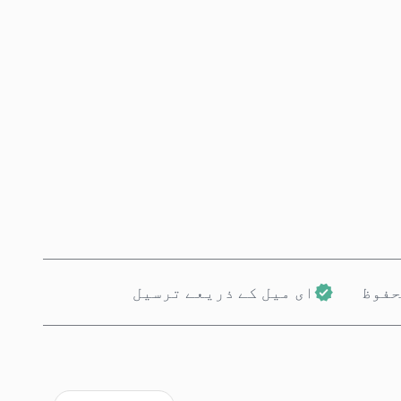
ابھی خریدیں
کارٹ میں شامل کریں
حفوظ
ای میل کے ذریعے ترسیل