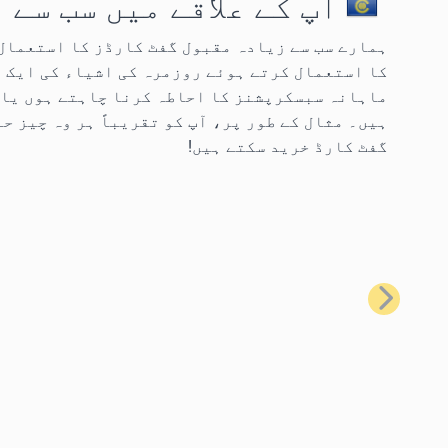
آپ کے علاقے میں سب سے
کا استعمال کرتے ہوئے روزمرہ کی اشیاء کی ایک 
ماہانہ سبسکرپشنز کا احاطہ کرنا چاہتے ہوں یا 
گفٹ کارڈ خرید سکتے ہیں!
پچھلا