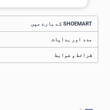
SHOEMART کے بارے میں
مدد اور ہدایات
شرائط و ضوابط