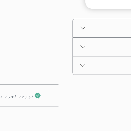
تخمینہ شدہ قیمت
فوری، نجی، م