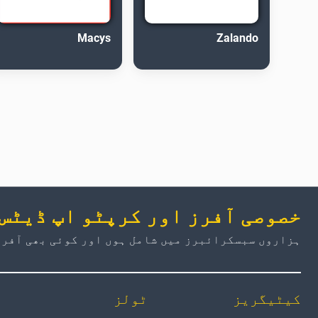
Macys
Zalando
خصوصی آفرز اور کرپٹو اپ ڈیٹس
ہزاروں سبسکرائبرز میں شامل ہوں اور کوئی بھی آفر 
کیٹیگریز
ٹولز