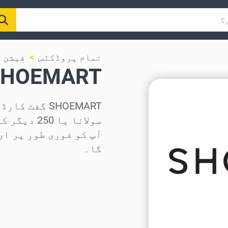
تمام پروڈکٹس
فیشن ا
SHOEMART گفٹ کار
سولانا یا
آپ کو فوری طور پر ای
گا۔
علاقہ منتخب کریں
رقم منتخب کریں