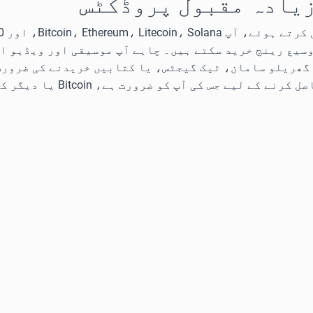
 زیادہ مقبول پروڈکٹس
وسیع رینج خرید سکتے ہیں۔ چاہے آپ موسیقی اور ویڈیو ا
گھریلو سامان، ٹیک گیجٹس، یا کتابیں خریدنے کی ضرورت 