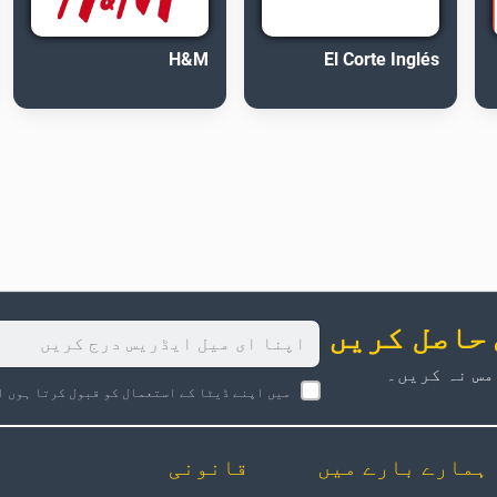
H&M
El Corte Inglés
 حاصل کریں
مس نہ کریں۔
میں اپنے ڈیٹا کے استعمال کو قبول کرتا ہوں ا
ہمارے بارے میں
قانونی