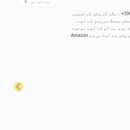
سب دکھائیں
ہمارے سب سے زیادہ مقبول گفٹ کارڈز کا استعمال کرتے ہوئے، آپ Bitcoin، Ethereum، Litecoin، Solana، اور 200+ دیگر کرپٹو کرنسیوں
سٹریمنگ سروسز کے لیے
ہو، ہم آپ کے لیے موجود
ہیں۔ مثال کے طور پر، آپ کو تقریباً ہر وہ چیز حاصل کرنے کے لیے جس کی آپ کو ضرورت ہے، Bitcoin یا دیگر کرپٹو سے آسانی سے Amazon
اگلا