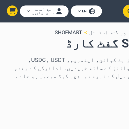
خوش آمدید
EN
سائن ان کریں
ور لائف اسٹائل
SHOEMART
ڈ
SHOEMART گفٹ کارڈز بٹ کوائن، ایتھریم، USDC، USDT،
 250 دیگر کوائنز کے ساتھ خریدیں۔ ادائیگی کے بعد،
 میل کے ذریعے واؤچر کوڈ موصول ہو جائے