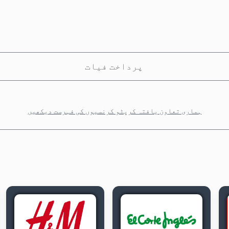
پرداخت فیات
ہماری تعاون یافتہ کرپٹو کرنسیوں کی فہرست دیکھیں