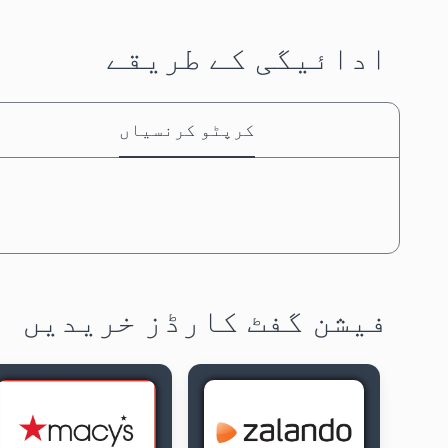
ادائیگی کے طریقے
کرپٹو کرنسیاں
فیشن گفٹ کارڈز خریدیں