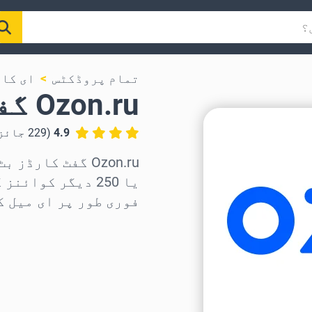
تمام پروڈکٹس
ای کا
Ozon.ru گفٹ کارڈ
4.9
(
229
جائز
یا 250 دیگر کوا
فوری طور پر ای میل ک
علاقہ منتخب کریں
رقم منتخب کریں