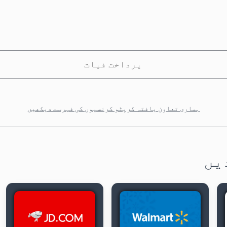
پرداخت فیات
ہماری تعاون یافتہ کرپٹو کرنسیوں کی فہرست دیکھیں
یں