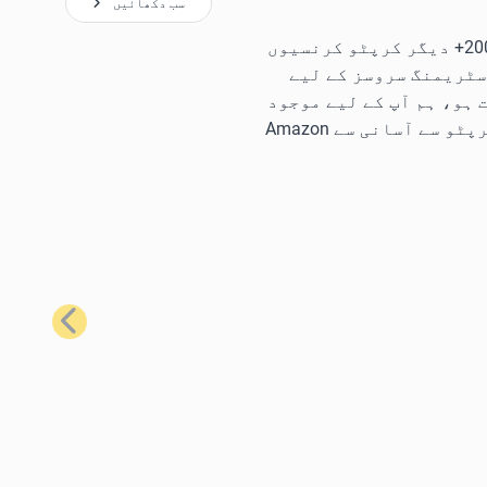
سب دکھائیں
ہمارے سب سے زیادہ مقبول گفٹ کارڈز کا استعمال کرتے ہوئے، آپ Bitcoin، Ethereum، Litecoin، Solana، اور 200+ دیگر کرپٹو کرنسیوں
سٹریمنگ سروسز کے لیے
ہو، ہم آپ کے لیے موجود
ہیں۔ مثال کے طور پر، آپ کو تقریباً ہر وہ چیز حاصل کرنے کے لیے جس کی آپ کو ضرورت ہے، Bitcoin یا دیگر کرپٹو سے آسانی سے Amazon
اگلا