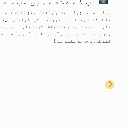
آپ کے علاقے میں سب سے
کا استعمال کرتے ہوئے روزمرہ کی اشیاء کی ایک 
ماہانہ سبسکرپشنز کا احاطہ کرنا چاہتے ہوں یا 
گفٹ کارڈ خرید سکتے ہیں!
پچھلا