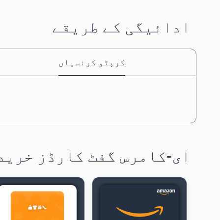
ادائیگی کے طریقے
کرپٹو کرنسیاں
ای-کامرس گفٹ کارڈز خرید