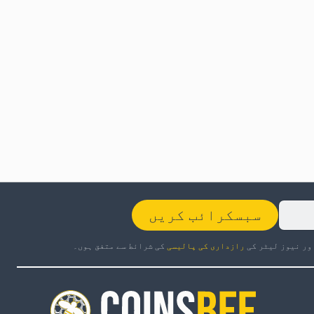
سبسکرائب کریں
ور نیوز لیٹر کی
رازداری کی پالیسی
کی شرائط سے متفق ہوں۔