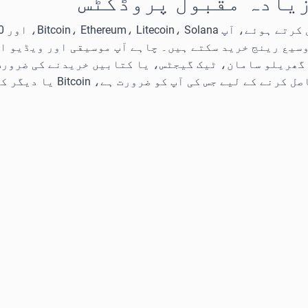
 زیادہ مقبول پروڈکٹس
وسیع رینج خرید سکتے ہیں۔ چاہے آپ موسیقی اور ویڈیو ا
گھریلو سامان، ٹیک گیجٹس، یا کتابیں خریدنے کی ضرورت 