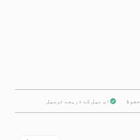
ابھی خریدیں
کارٹ میں شامل کریں
حفوظ
ای میل کے ذریعے ترسیل