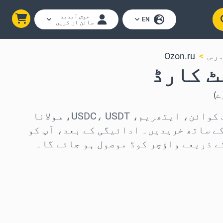
خوش آمدید
EN
سائن ان کریں
مرس
Ozon.ru
ے
)
Ozon.ru گفٹ کارڈز بٹ کوائن، ایتھریم، USDC، USDT، سولانا
ئنز کے ساتھ خریدیں۔ ادائیگی کے بعد، آپ کو
ے ذریعے واؤچر کوڈ موصول ہو جائے گا۔