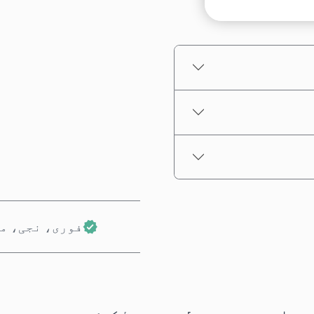
تخمینہ شدہ قیمت
فوری، نجی، م