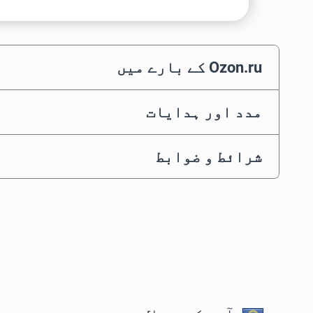
Ozon.ru کے بارے میں
مدد اور ہدایات
شرائط و ضوابط