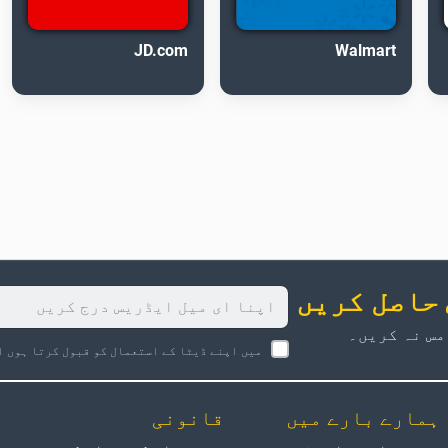
JD.com
Walmart
 حاصل کریں
مس نہ کریں۔
میں اپنے ڈیٹا کے استعمال کو قبول کرتا ہوں ا
ہمارے بارے میں
قانونی