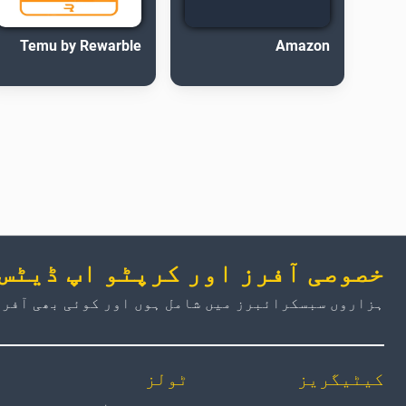
Temu by Rewarble
Amazon
خصوصی آفرز اور کرپٹو اپ ڈیٹس
ہزاروں سبسکرائبرز میں شامل ہوں اور کوئی بھی آفر 
کیٹیگریز
ٹولز