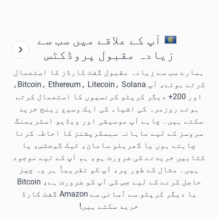
آپ کے علاقے میں سب سے
زیادہ مقبول پروڈکٹس
ہمارے سب سے زیادہ مقبول گفٹ کارڈز کا استعمال
کرتے ہوئے، آپ Bitcoin، Ethereum، Litecoin، Solana،
اور 200+ دیگر کرپٹو کرنسیوں کا استعمال کرتے
ہوئے روزمرہ کی اشیاء کی ایک وسیع رینج خرید
سکتے ہیں۔ چاہے آپ موسیقی اور ویڈیو اسٹریمنگ
سروسز کے لیے ماہانہ سبسکرپشنز کا احاطہ کرنا
چاہتے ہوں یا گھریلو سامان، ٹیک گیجٹس، یا
کتابیں خریدنے کی ضرورت ہو، ہم آپ کے لیے موجود
ہیں۔ مثال کے طور پر، آپ کو تقریباً ہر وہ چیز
حاصل کرنے کے لیے جس کی آپ کو ضرورت ہے، Bitcoin
یا دیگر کرپٹو سے آسانی سے Amazon گفٹ کارڈ
خرید سکتے ہیں!