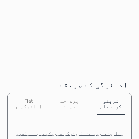
ادائیگی کے طریقے
کرپٹو
پرداخت
Fiat
کرنسیاں
فیات
ادائیگیاں
ہماری تعاون یافتہ کرپٹو کرنسیوں کی فہرست دیکھیں