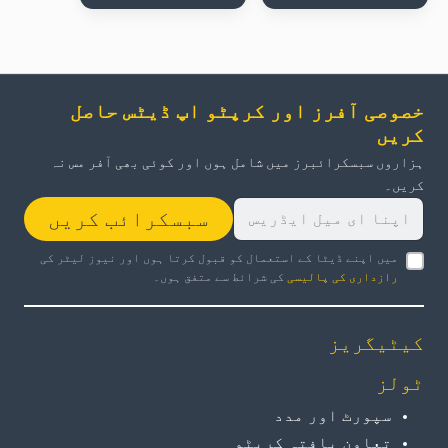
خصوصی آفرز اور کرپٹو اپ ڈیٹس حاصل
کریں
ہزاروں سبسکرائبرز میں شامل ہوں اور کوئی بھی آفر مس نہ
کریں۔
سبسکرائب کریں
میں اپنے ڈیٹا کے استعمال کو قبول کرتا ہوں اور نیوز لیٹر کی
رازداری کی پالیسی
کی شرائط سے متفق ہوں۔
کیٹیگریز
ٹولز
سپورٹ اور مدد
تعاون یافتہ کرپٹو