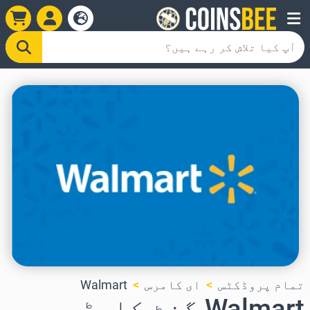
تمام پروڈکٹس
ای کامرس
Walmart
Walmart گفٹ کارڈ