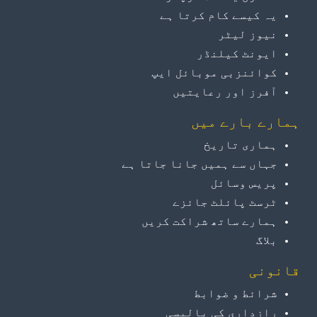
یہ کیسے کام کرتا ہے
نیوز لیٹر
ایونٹ کیلنڈر
کوائنزبی موبائل ایپ
آفرز اور رعایتیں
ہمارے بارے میں
ہماری تاریخ
جہاں سے ہمیں جانا جاتا ہے
پریس وسائل
ٹرسٹ پائلٹ جائزے
ہمارے ساتھ شراکت کریں
بلاگ
قانونی
شرائط و ضوابط
رازداری کی پالیسی