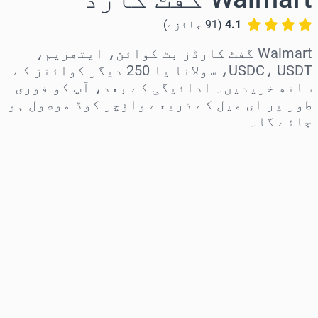
4.1
(
91
جائزے
)
Walmart گفٹ کارڈز بٹ کوائن، ایتھریم،
USDC، USDT، سولانا یا 250 دیگر کوائنز کے
ساتھ خریدیں۔ ادائیگی کے بعد، آپ کو فوری
طور پر ای میل کے ذریعے واؤچر کوڈ موصول ہو
جائے گا۔
علاقہ منتخب کریں
رقم منتخب کریں
تخمینہ شدہ قیمت