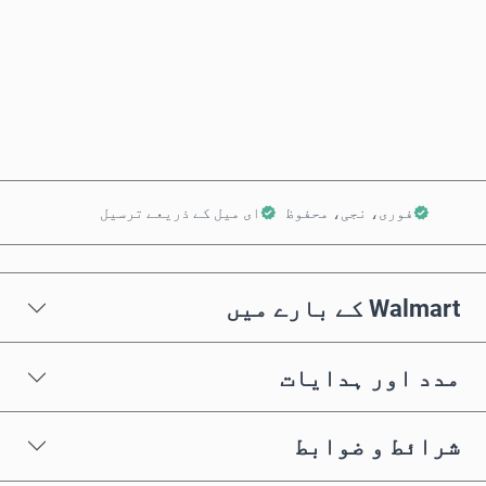
ابھی خریدیں
کارٹ میں شامل کریں
فوری، نجی، محفوظ
ای میل کے ذریعے ترسیل
Walmart کے بارے میں
مدد اور ہدایات
شرائط و ضوابط