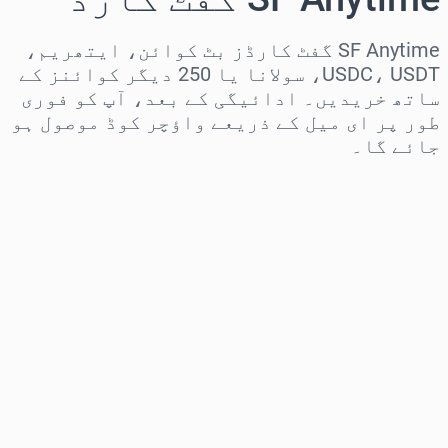
SF Anytime گفٹ کارڈز بٹ کوائن، ایتھریم،
USDC، USDT، سولانا یا 250 دیگر کوائنز کے
ساتھ خریدیں۔ ادائیگی کے بعد، آپ کو فوری
طور پر ای میل کے ذریعے واؤچر کوڈ موصول ہو
جائے گا۔
علاقہ منتخب کریں
رقم منتخب کریں
تخمینہ شدہ قیمت