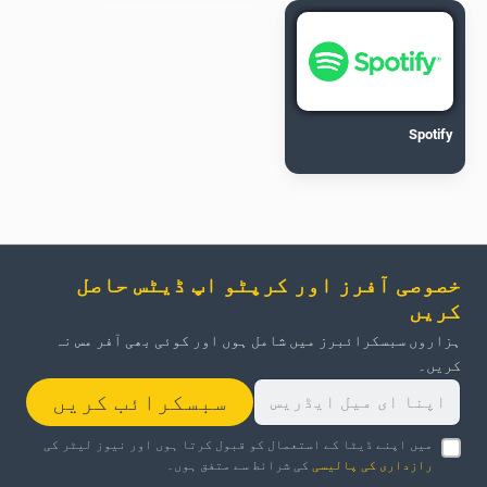
Spotify
خصوصی آفرز اور کرپٹو اپ ڈیٹس حاصل
کریں
ہزاروں سبسکرائبرز میں شامل ہوں اور کوئی بھی آفر مس نہ
کریں۔
سبسکرائب کریں
میں اپنے ڈیٹا کے استعمال کو قبول کرتا ہوں اور نیوز لیٹر کی
رازداری کی پالیسی
کی شرائط سے متفق ہوں۔