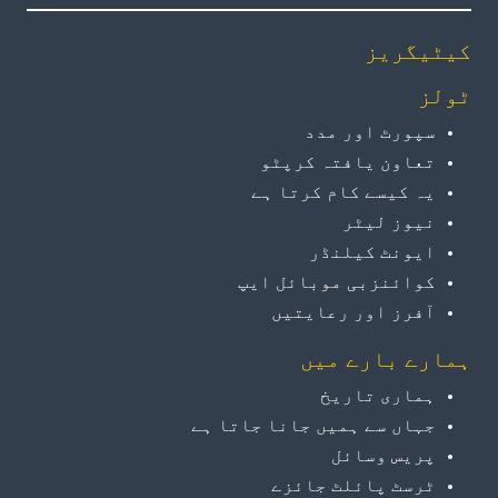
کیٹیگریز
ٹولز
سپورٹ اور مدد
تعاون یافتہ کرپٹو
یہ کیسے کام کرتا ہے
نیوز لیٹر
ایونٹ کیلنڈر
کوائنزبی موبائل ایپ
آفرز اور رعایتیں
ہمارے بارے میں
ہماری تاریخ
جہاں سے ہمیں جانا جاتا ہے
پریس وسائل
ٹرسٹ پائلٹ جائزے