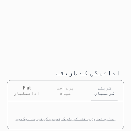
ادائیگی کے طریقے
کرپٹو
پرداخت
Fiat
کرنسیاں
فیات
ادائیگیاں
ہماری تعاون یافتہ کرپٹو کرنسیوں کی فہرست دیکھیں