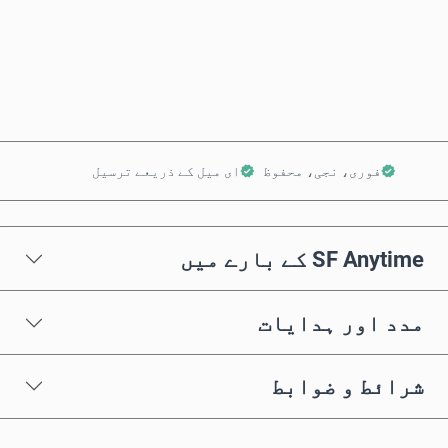
ابھی خریدیں
کارٹ میں شامل کریں
فوری، نجی، محفوظ
ای میل کے ذریعے ترسیل
SF Anytime کے بارے میں
مدد اور ہدایات
شرائط و ضوابط