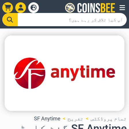
تمام پروڈکٹس
تفریح
SF Anytime
SF Anytime گفٹ کارڈ