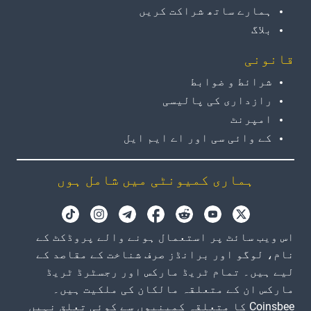
ہمارے ساتھ شراکت کریں
بلاگ
قانونی
شرائط و ضوابط
رازداری کی پالیسی
امپرنٹ
کے وائی سی اور اے ایم ایل
ہماری کمیونٹی میں شامل ہوں
اس ویب سائٹ پر استعمال ہونے والے پروڈکٹ کے
نام، لوگو اور برانڈز صرف شناخت کے مقاصد کے
لیے ہیں۔ تمام ٹریڈ مارکس اور رجسٹرڈ ٹریڈ
مارکس ان کے متعلقہ مالکان کی ملکیت ہیں۔
Coinsbee کا متعلقہ کمپنیوں سے کوئی تعلق نہیں