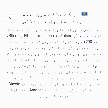
آپ کے علاقے میں سب سے
زیادہ مقبول پروڈکٹس
ہمارے سب سے زیادہ مقبول گفٹ کارڈز کا استعمال
کرتے ہوئے، آپ Bitcoin، Ethereum، Litecoin، Solana،
اور 200+ دیگر کرپٹو کرنسیوں کا استعمال کرتے
ہوئے روزمرہ کی اشیاء کی ایک وسیع رینج خرید
سکتے ہیں۔ چاہے آپ موسیقی اور ویڈیو اسٹریمنگ
سروسز کے لیے ماہانہ سبسکرپشنز کا احاطہ کرنا
چاہتے ہوں یا گھریلو سامان، ٹیک گیجٹس، یا
کتابیں خریدنے کی ضرورت ہو، ہم آپ کے لیے موجود
ہیں۔ مثال کے طور پر، آپ کو تقریباً ہر وہ چیز
حاصل کرنے کے لیے جس کی آپ کو ضرورت ہے، Bitcoin
یا دیگر کرپٹو سے آسانی سے Amazon گفٹ کارڈ
خرید سکتے ہیں!